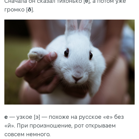
Сначала он сказал тихонько [
θ
], а потом уже
громко [
ð
].
e
— узкое [э] — похоже на русское «е» без
«й». При произношение, рот открываем
совсем немного.