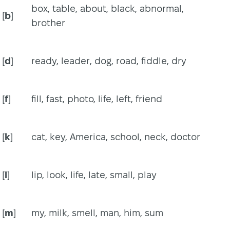
box, table, about, black, abnormal,
[
b
]
brother
[
d
]
ready, leader, dog, road, fiddle, dry
[
f
]
fill, fast, photo, life, left, friend
[
k
]
cat, key, America, school, neck, doctor
[
l
]
lip, look, life, late, small, play
[
m
]
my, milk, smell, man, him, sum