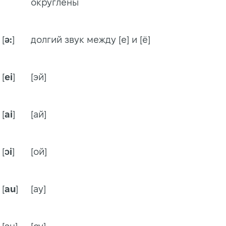
округлены
[
ə:
]
долгий звук между [е] и [ё]
[
ei
]
[эй]
[
ai
]
[ай]
[
ɔi
]
[ой]
[
au
]
[ау]