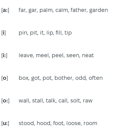
[
a:
]
far, gar, palm, calm, father, garden
[
i
]
pin, pit, it, lip, fill, tip
[
i:
]
leave, meel, peel, seen, neat
[
o
]
box, got, pot, bother, odd, often
[
o:
]
wall, stall, talk, call, solt, raw
[
u:
]
stood, hood, foot, loose, room