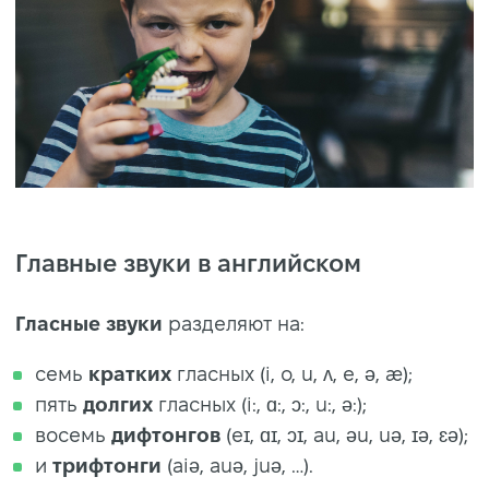
Главные звуки в английском
Гласные
звуки
разделяют на:
семь
кратких
гласных (i, o, u, ʌ, e, ə, æ);
пять
долгих
гласных (i:, ɑ:, ɔ:, u:, ə:);
восемь
дифтонгов
(eɪ, ɑɪ, ɔɪ, au, əu, uə, ɪə, ɛə);
и
трифтонги
(aiə, auə, juə, …).