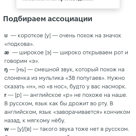
Подбираем ассоциации
ʊ
— короткое [у] — очень похож на значок
«подкова».
æ
— широкое [э] — широко открываем рот и
говорим «э».
ŋ
— [нь] — смешной звук, который похож на
слоненка из мультика «38 попугаев». Нужно
сказать «н», но «в нос», будто у вас насморк.
r
— [р] — английское «р» не похоже на наше.
В русском, язык как бы дрожит во рту. В
английском, язык «заворачивается» кончиком
назад, к мягкому нёбу.
w
— [у]/[в] — такого звука тоже нет в русском.