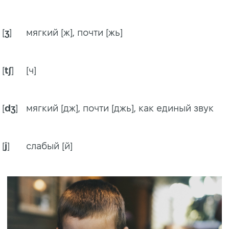
[
ʒ
]
мягкий [ж], почти [жь]
[
tʃ
]
[ч]
[
dʒ
]
мягкий [дж], почти [джь], как единый звук
[
j
]
слабый [й]