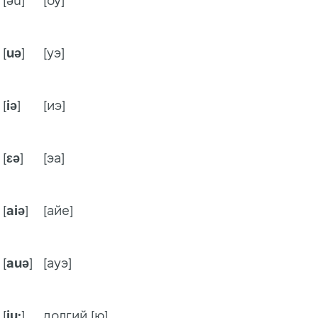
[əu]
[оу]
[
uə
]
[уэ]
[
iə
]
[иэ]
[
ɛə
]
[эа]
[
aiə
]
[айе]
[
auə
]
[ауэ]
[
ju:
]
долгий [ю]