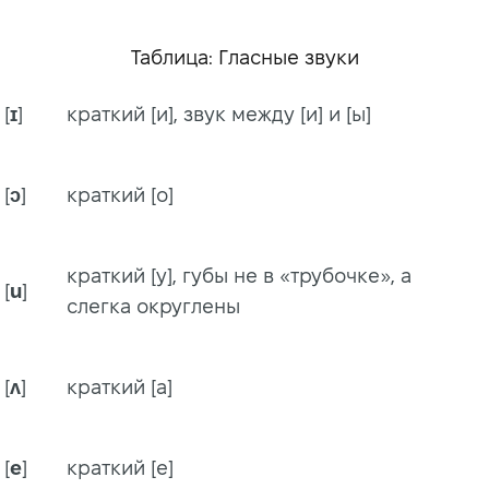
Таблица: Гласные звуки
[
ɪ
]
краткий [и], звук между [и] и [ы]
[
ɔ
]
краткий [о]
краткий [у], губы не в «трубочке», а
[
u
]
слегка округлены
[
ʌ
]
краткий [а]
[
e
]
краткий [е]