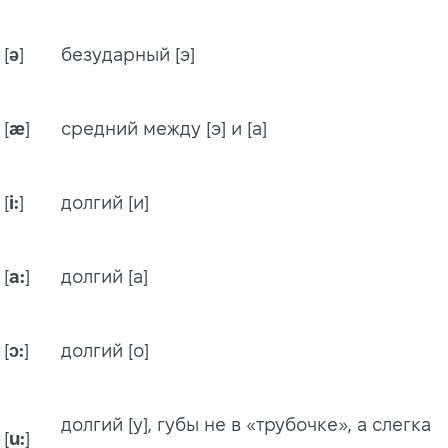
[
ə
]
безударный [э]
[
æ
]
средний между [э] и [а]
[
i:
]
долгий [и]
[
a:
]
долгий [а]
[
ɔ:
]
долгий [о]
долгий [у], губы не в «трубочке», а слегка
[
u:
]