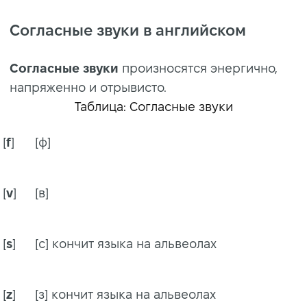
Согласные звуки в английском
Согласные звуки
произносятся энергично,
напряженно и отрывисто.
Таблица: Согласные звуки
[
f
]
[ф]
[
v
]
[в]
[
s
]
[с] кончит языка на альвеолах
[
z
]
[з] кончит языка на альвеолах