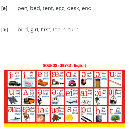
[
e
]
pen, bed, tent, egg, desk, end
[
ɜ:
]
bird, girl, first, learn, turn