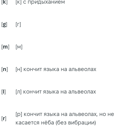
[
k
]
[к] с придыханием
[
g
]
[г]
[
m
]
[м]
[
n
]
[н] кончит языка на альвеолах
[
l
]
[л] кончит языка на альвеолах
[р] кончит языка на альвеолах, но не
[
r
]
касается нёба (без вибрации)