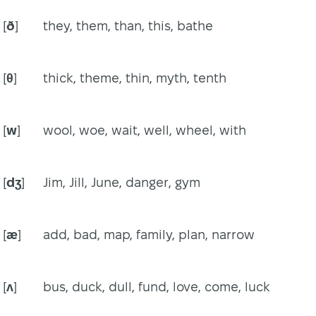
[
ð
]
they, them, than, this, bathe
[
θ
]
thick, theme, thin, myth, tenth
[
w
]
wool, woe, wait, well, wheel, with
[
dʒ
]
Jim, Jill, June, danger, gym
[
æ
]
add, bad, map, family, plan, narrow
[
ʌ
]
bus, duck, dull, fund, love, come, luck