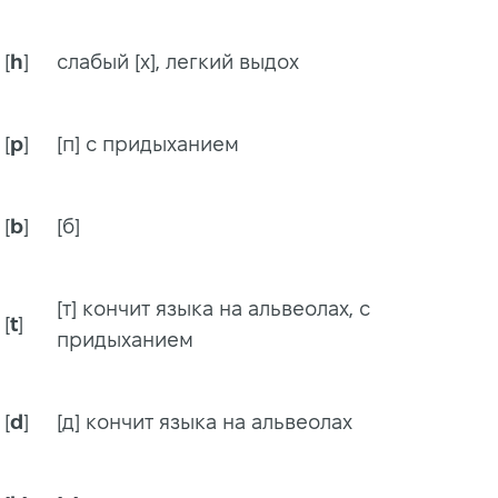
[
h
]
слабый [х], легкий выдох
[
p
]
[п] с придыханием
[
b
]
[б]
[т] кончит языка на альвеолах, с
[
t
]
придыханием
[
d
]
[д] кончит языка на альвеолах