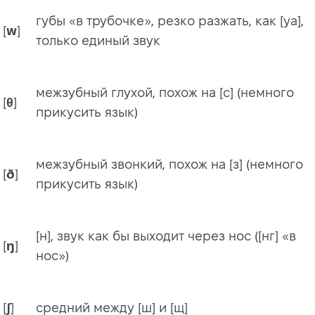
губы «в трубочке», резко разжать, как [уа],
[
w
]
только единый звук
межзубный глухой, похож на [с] (немного
[
θ
]
прикусить язык)
межзубный звонкий, похож на [з] (немного
[
ð
]
прикусить язык)
[н], звук как бы выходит через нос ([нг] «в
[
ŋ
]
нос»)
[
ʃ
]
средний между [ш] и [щ]