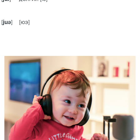
[
juə
]
[юэ]