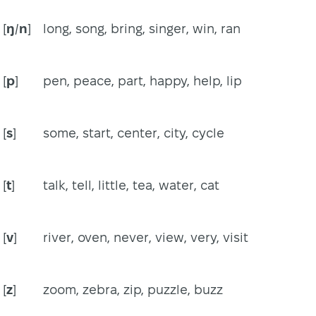
[
ŋ
/
n
]
long, song, bring, singer, win, ran
[
p
]
pen, peace, part, happy, help, lip
[
s
]
some, start, center, city, cycle
[
t
]
talk, tell, little, tea, water, cat
[
v
]
river, oven, never, view, very, visit
[
z
]
zoom, zebra, zip, puzzle, buzz