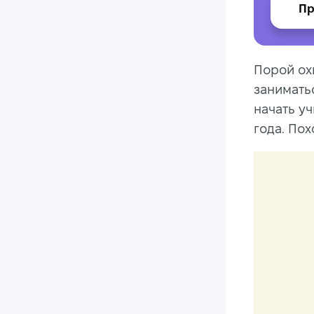
Пр
Порой ох
занимать
начать уч
года. Пох