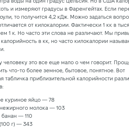
итра воды на один градус Цельсия. Но в США кал
хоть и измеряют градусы в Фаренгейтах. Если пер
оули, то получится 4,2 кДж. Можно задаться вопр
тличается от килокалории. Фактически 1 кк в тыс
ем 1 к. Но часто эти слова не различают. Мы прив
 калорийность в кк, но часто килокалории называ
и.
 человеку это все еще мало о чем говорит. Прощ
ть что-то более земное, бытовое, понятное. Вот
я табличка приблизительной калорийности разл
в:
е куриное яйцо — 78
 нежирного молока — 103
 банан — 110
(100 г) — 343