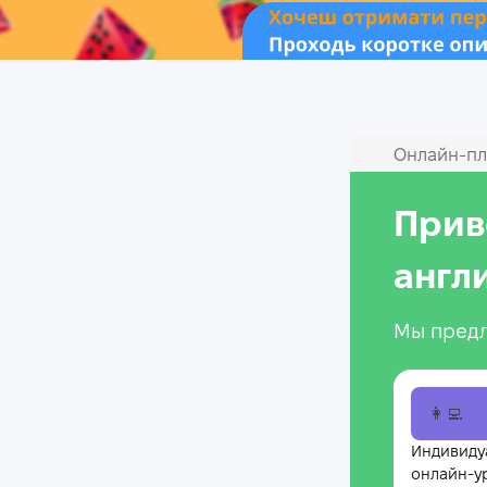
Онлайн‑пл
Прив
англ
Мы предл
👩‍💻
Индивиду
онлайн-у