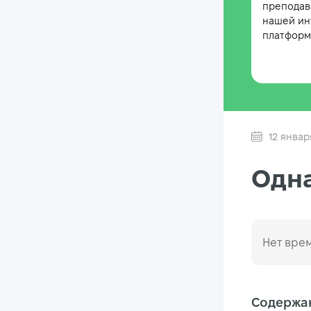
преподав
нашей ин
платформе
12 январ
Одна
Нет врем
Содержан