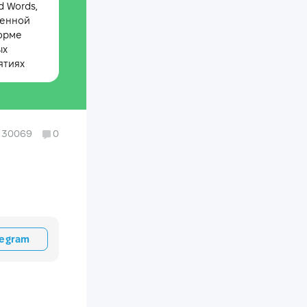
 Words,
менной
орме
ых
ятиях
30069
0
legram