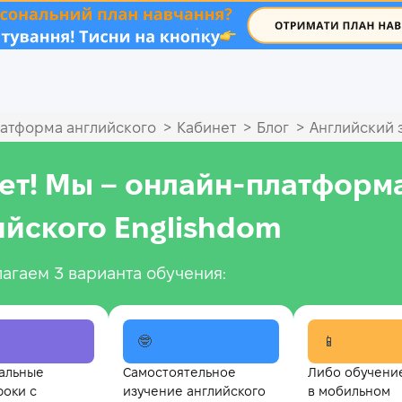
.
>
>
>
атформа английского
Кабинет
Блог
Английский з
ет! Мы – онлайн‑платформ
ийского Englishdom
агаем 3 варианта обучения:
🤓
📱
альные
Самостоятельное
Либо обучени
роки с
изучение английского
в мобильном