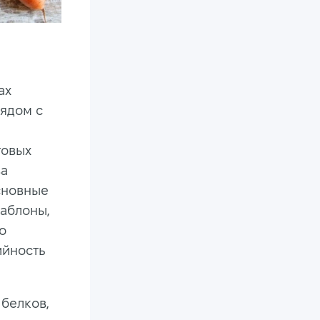
ах
ядом с
товых
ва
сновные
шаблоны,
о
ийность
 белков,