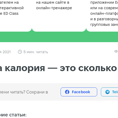
ателем на
на нашем сайте в
приложении Ed
терактивной
онлайн-тренажере
или на совре
 ED Class
онлайн-платф
и в разговорн
групповых зан
я 2021
5 мин. читать
 калория — это сколько
ени читать? Сохрани в
Facebook
Te
ие статьи: