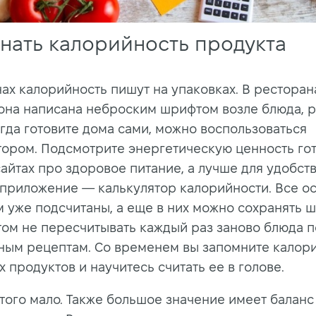
знать калорийность продукта
нах калорийность пишут на упаковках. В ресторан
она написана неброским шрифтом возле блюда, р
огда готовите дома сами, можно воспользоваться
тором. Подсмотрите энергетическую ценность го
сайтах про здоровое питание, а лучше для удобст
 приложение — калькулятор калорийности. Все о
м уже подсчитаны, а еще в них можно сохранять 
том не пересчитывать каждый раз заново блюда п
ным рецептам. Со временем вы запомните калор
 продуктов и научитесь считать ее в голове.
этого мало. Также большое значение имеет баланс