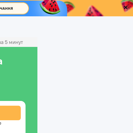
а 5 минут
а
е