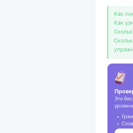
Как по
Как уз
Скольк
Скольк
упраж
Прове
Это бес
уровен
Грам
Слов