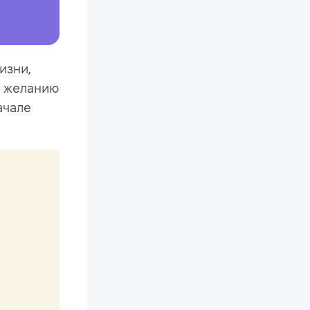
изни,
и желанию
ачале