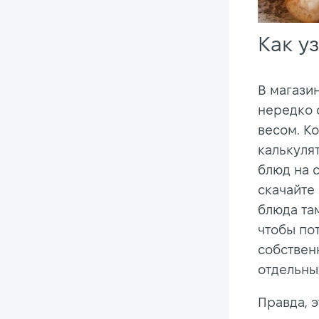
Как у
В магази
нередко 
весом. К
калькуля
блюд на 
скачайте
блюда та
чтобы по
собствен
отдельных
Правда, 