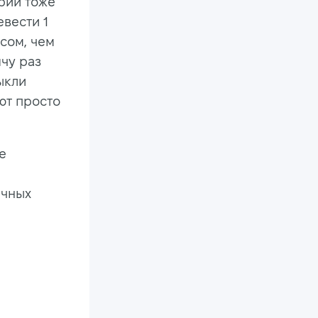
ории тоже
евести 1
осом, чем
ячу раз
ыкли
ют просто
е
ичных