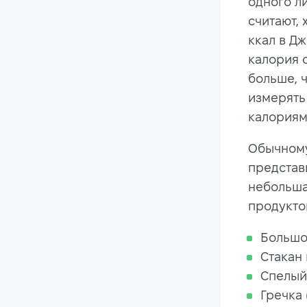
одного л
считают, 
ккал в Дж
калория о
больше, ч
измерять
калориям
Обычному
представи
небольша
продукто
Большо
Стакан
Спелый
Гречка 