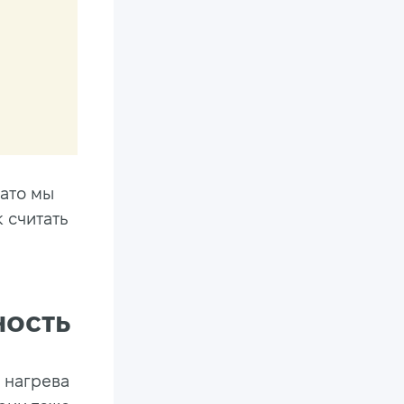
Зато мы
 считать
ность
 нагрева