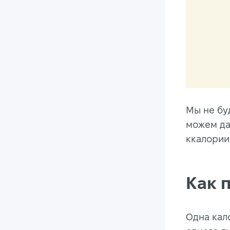
Мы не буд
можем да
ккалории
Как 
Одна кал