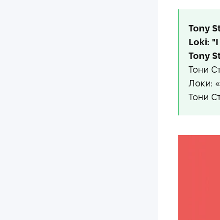
Tony St
Loki: "
Tony St
Тони С
Локи: 
Тони Ст