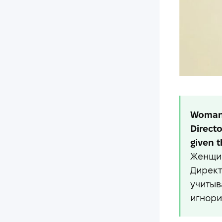
Woman:
Directo
given t
Женщин
Директ
учитыв
игнори