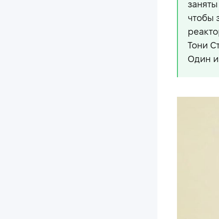
заняты
чтобы 
реакто
Тони С
Один и