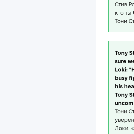
Стив Р
кто ты
Тони С
Tony St
sure we
Loki: "
busy fi
his hea
Tony St
uncomm
Тони С
уверен
Локи: 