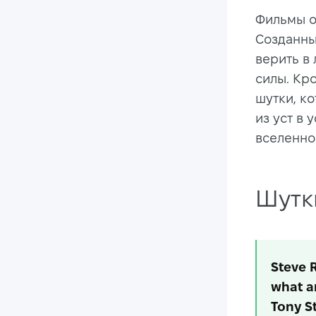
Фильмы о
Созданны
верить в 
силы. Кр
шутки, к
из уст в
вселенно
Шутк
Steve R
what a
Tony St