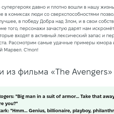
 супергероях давно и плотно вошли в нашу жизнь
е в комиксах люди со сверхспособностями позво
лучшее, в победу Добра над Злом, и в свои собст
оме того, персонажи зачастую дарят нам искромё
оторые входят в активный лексический запас и пе
 уста. Рассмотрим самые удачные примеры юмора 
й Марвел. C'mon!
и из фильма «The Avengers»
ogers: "Big man in a suit of armor… Take that awa
re you?"
ark: "Hmm… Genius, billionaire, playboy, philanthr