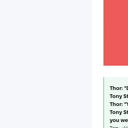
Thor: 
Tony St
Thor: "
Tony S
you we