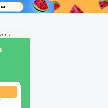
ериалы
а
е