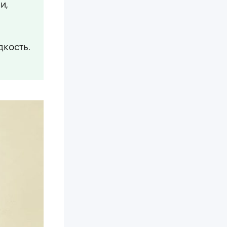
и,
дкость.