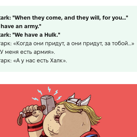
ark: "When they come, and they will, for you…"
I have an army."
ark: "We have a Hulk."
тарк: «Когда они придут, а они придут, за тобой…»
«У меня есть армия».
арк: «А у нас есть Халк».