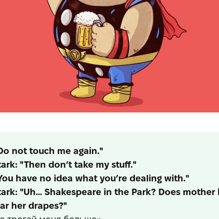
"Do not touch me again."
ark: "Then don’t take my stuff."
You have no idea what you’re dealing with."
tark: "Uh… Shakespeare in the Park? Does mother
ar her drapes?"