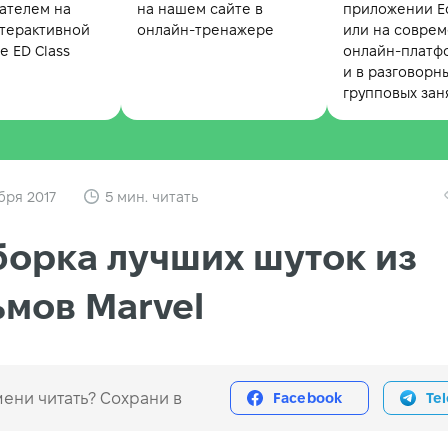
ателем на
на нашем сайте в
приложении Ed
терактивной
онлайн-тренажере
или на совре
 ED Class
онлайн-платф
и в разговорн
групповых зан
бря 2017
5 мин. читать
орка лучших шуток из
мов Marvel
ени читать? Сохрани в
Facebook
Te