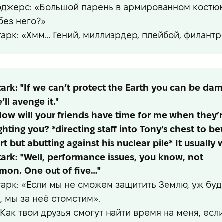
оджерс: «Большой парень в армированном костюм
 без него?»
тарк: «Хмм… Гений, миллиардер, плейбой, филантр
ark: "If we can’t protect the Earth you can be da
’ll avenge it."
How will your friends have time for me when they’
ghting you? *directing staff into Tony’s chest to b
rt but abutting against his nuclear pile* It usually 
ark: "Well, performance issues, you know, not
on. One out of five…"
тарк: «Если мы не сможем защитить Землю, уж буд
, мы за неё отомстим».
«Как твои друзья смогут найти время на меня, есл