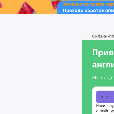
Онлайн‑пл
Прив
англ
Мы предл
👩‍💻
Индивиду
онлайн-у