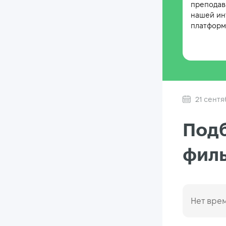
преподав
нашей ин
платформе
21 сентя
Подб
филь
Нет врем