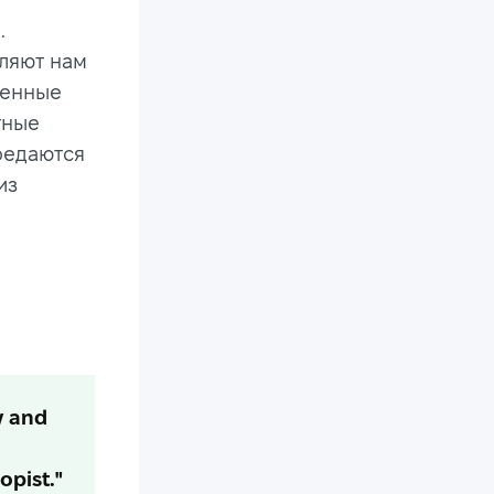
.
ляют нам
венные
тные
редаются
из
y and
opist."