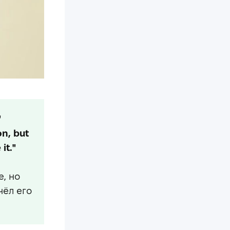
"
on, but
it."
, но
чёл его