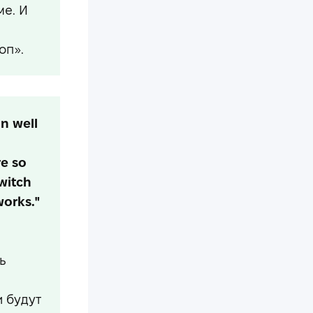
е. И
оп».
mn well
re so
ewitch
works."
ь
и будут