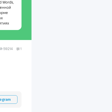
 Words,
менной
орме
ых
ятиях
59214
1
legram