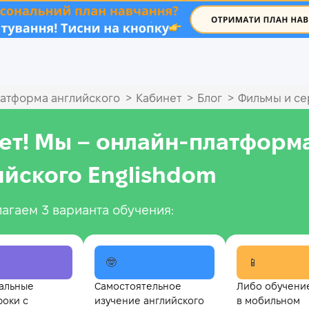
.
>
>
>
атформа английского
Кабинет
Блог
Фильмы и с
ет! Мы – онлайн‑платформ
ийского Englishdom
агаем 3 варианта обучения:
🤓
📱
альные
Самостоятельное
Либо обучени
роки с
изучение английского
в мобильном