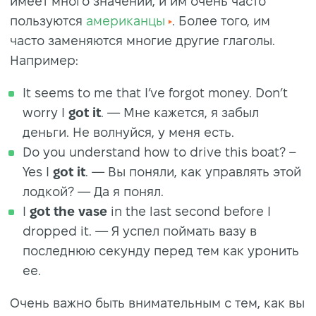
имеет много значений, и им очень часто
пользуются
американцы
. Более того, им
часто заменяются многие другие глаголы.
Например:
It seems to me that I’ve forgot money. Don’t
worry I
got it
. — Мне кажется, я забыл
деньги. Не волнуйся, у меня есть.
Do you understand how to drive this boat? –
Yes I
got it
. — Вы поняли, как управлять этой
лодкой? — Да я понял.
I
got the vase
in the last second before I
dropped it. — Я успел поймать вазу в
последнюю секунду перед тем как уронить
ее.
Очень важно быть внимательным с тем, как вы