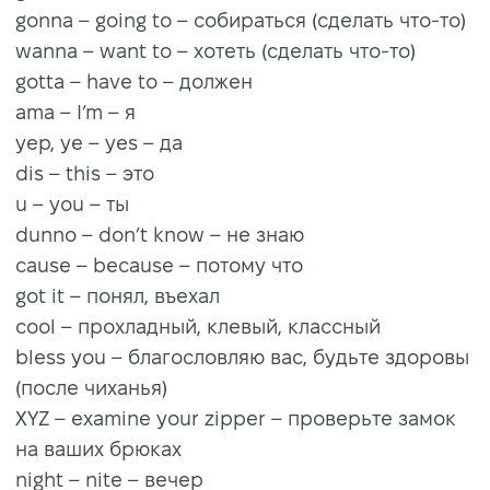
gonna – going to – собираться (сделать что-то)
wanna – want to – хотеть (сделать что-то)
gotta – have to – должен
ama – I’m – я
yep, ye – yes – да
dis – this – это
u – you – ты
dunno – don’t know – не знаю
cause – because – потому что
got it – понял, въехал
cool – прохладный, клевый, классный
bless you – благословляю вас, будьте здоровы
(после чиханья)
XYZ – examine your zipper – проверьте замок
на ваших брюках
night – nite – вечер