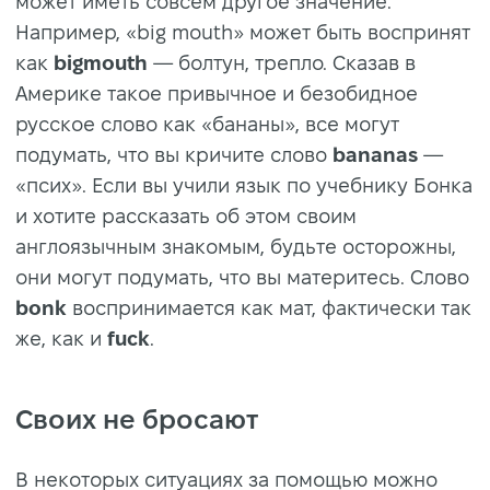
может иметь совсем другое значение.
Например, «big mouth» может быть воспринят
как
bigmouth
— болтун, трепло. Сказав в
Америке такое привычное и безобидное
русское слово как «бананы», все могут
подумать, что вы кричите слово
bananas
—
«псих». Если вы учили язык по учебнику Бонка
и хотите рассказать об этом своим
англоязычным знакомым, будьте осторожны,
они могут подумать, что вы материтесь. Cлово
bonk
воспринимается как мат, фактически так
же, как и
fuck
.
Своих не бросают
В некоторых ситуациях за помощью можно