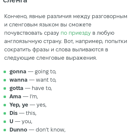
Кончено, явные различия между разговорным
и сленговым языком вы сможете
почувствовать сразу
по приезду
в любую
англоязычную страну. Вот, например, попытки
сократить фразы и слова выливаются в
следующие сленговые выражения.
gonna
— going to,
wanna
— want to,
gotta
— have to,
Ama
— I’m,
Yep, ye
— yes,
Dis
— this,
U
— you,
Dunno
— don’t know,