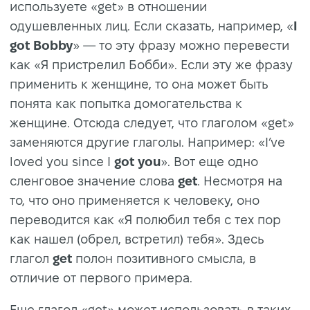
используете «get» в отношении
одушевленных лиц. Если сказать, например, «
I
got Bobby
» — то эту фразу можно перевести
как «Я пристрелил Бобби». Если эту же фразу
применить к женщине, то она может быть
понята как попытка домогательства к
женщине. Отсюда следует, что глаголом «get»
заменяются другие глаголы. Например: «I’ve
loved you since I
got you
». Вот еще одно
сленговое значение слова
get
. Несмотря на
то, что оно применяется к человеку, оно
переводится как «Я полюбил тебя с тех пор
как нашел (обрел, встретил) тебя». Здесь
глагол
get
полон позитивного смысла, в
отличие от первого примера.
Еще глагол «get» может использовать в таких