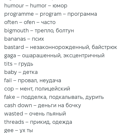
humour – humor – юмор
programme – program – программа
often – ofen – часто
bigmouth – трепло, болтун
bananas – псих
bastard – незаконнорожденный, байстрюк
gaga – ошарашенный, эксцентричный
tits – грудь
baby – детка
fail – провал, неудача
cop – мент, полицейский
fake – подделка, подкалывать, дурить
сash down – деньги на бочку
wasted – очень пьяный
threads – прикид, одежда
gee – ух ты