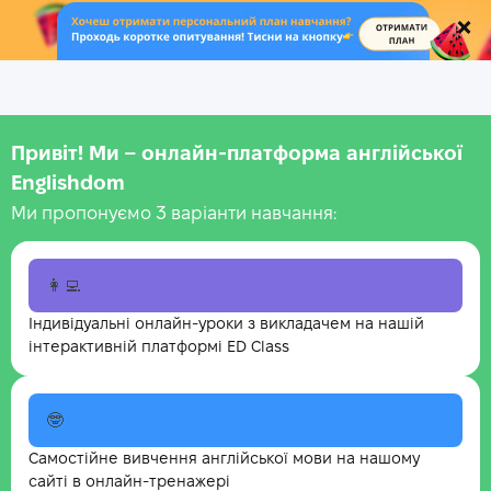
.
Привіт! Ми – онлайн-платформа англійської
Englishdom
Ми пропонуємо 3 варіанти навчання:
👩‍💻
Індивідуальні онлайн-уроки з викладачем на нашій
інтерактивній платформі ED Class
🤓
Самостійне вивчення англійської мови на нашому
сайті в онлайн-тренажері