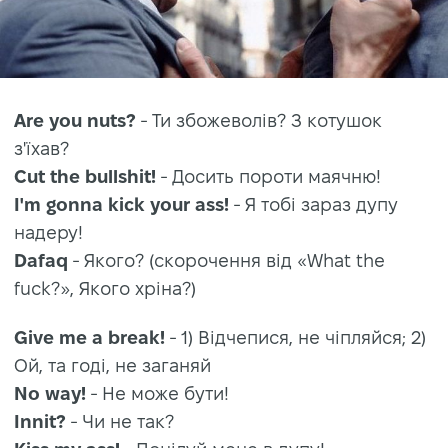
Are you nuts?
- Ти збожеволів? З котушок
з'їхав?
Cut the bullshit!
- Досить пороти маячню!
I'm gonna kick your ass!
- Я тобі зараз дупу
надеру!
Dafaq
- Якого? (скорочення від «What the
fuck?», Якого хріна?)
Give me a break!
- 1) Відчепися, не чіпляйся; 2)
Ой, та годі, не заганяй
No way!
- Не може бути!
Innit?
- Чи не так?