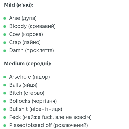
Mild (м'які):
Arse (дупа)
Bloody (кривавий)
Cow (корова)
Crap (лайно)
Damn (прокляття)
Medium (середні):
Arsehole (підор)
Balls (яйця)
Bitch (стерво)
Bollocks (чортівня)
Bullshit (нісенітниця)
Feck (майже fuck, але не зовсім)
Pissed/pissed off (розлючений)