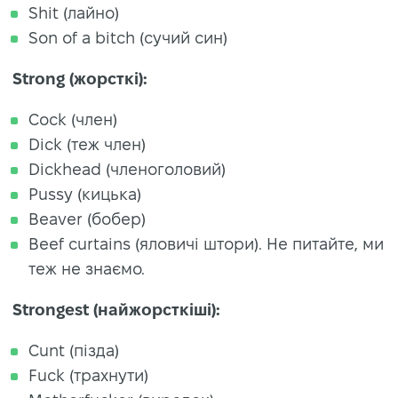
Shit (лайно)
Son of a bitch (сучий син)
Strong (жорсткі):
Cock (член)
Dick (теж член)
Dickhead (членоголовий)
Pussy (кицька)
Beaver (бобер)
Beef curtains (яловичі штори). Не питайте, ми
теж не знаємо.
Strongest (найжорсткіші):
Cunt (пізда)
Fuck (трахнути)