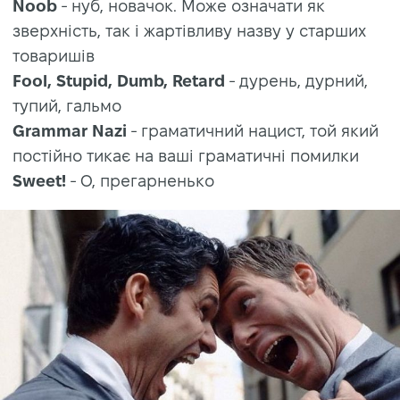
Noob
- нуб, новачок. Може означати як
зверхність, так і жартівливу назву у старших
товаришів
Fool, Stupid, Dumb, Retard
- дурень, дурний,
тупий, гальмо
Grammar Nazi
- граматичний нацист, той який
постійно тикає на ваші граматичні помилки
Sweet!
- О, прегарненько