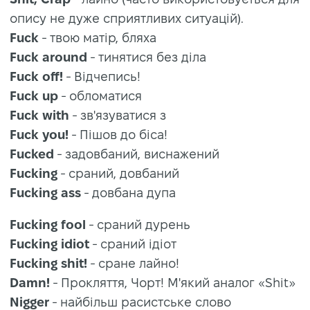
опису не дуже сприятливих ситуацій).
Fuck
- твою матір, бляха
Fuck around
- тинятися без діла
Fuck off!
- Відчепись!
Fuck up
- обломатися
Fuck with
- зв'язуватися з
Fuck you!
- Пішов до біса!
Fucked
- задовбаний, виснажений
Fucking
- сраний, довбаний
Fucking ass
- довбана дупа
Fucking fool
- сраний дурень
Fucking idiot
- сраний ідіот
Fucking shit!
- сране лайно!
Damn!
- Прокляття, Чорт! М'який аналог «Shit»
Nigger
- найбільш расистське слово