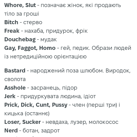
Whore, Slut
- позначає жінок, які продають
тіло за гроші
Bitch
- стерво
Freak
- нахаба, придурок, фрік
Douchebag
- мудак
Gay, Faggot, Homo
- гей, педик. Образи людей
із нетредиційною орієнтацією
Bastard
- народжений поза шлюбом. Виродок,
сволота
Asshole
- засранець, підор
Jerk
- придуркувата людина, ідіот
Prick, Dick, Cunt, Pussy
- член (перші три) і
кицька (останнє)
Loser, Sucker
- невдаха, лузер, молокосос
Nerd
- ботан, задрот