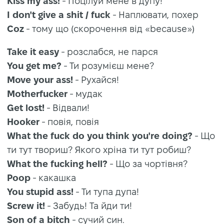
Kiss my ass!
- Поцілуй мене в дупу!
I don't give a shit / fuck
- Наплювати, похер
Coz
- тому що (скорочення від «because»)
Take it easy
- розслабся, не парся
You get me?
- Ти розумієш мене?
Move your ass!
- Рухайся!
Motherfucker
- мудак
Get lost!
- Відвали!
Hooker
- повія, повія
What the fuck do you think you're doing?
- Що
ти тут твориш? Якого хріна ти тут робиш?
What the fucking hell?
- Що за чортівня?
Poop
- какашка
You stupid ass!
- Ти тупа дупа!
Screw it!
- Забудь! Та йди ти!
Son of a bitch
- сучий син.