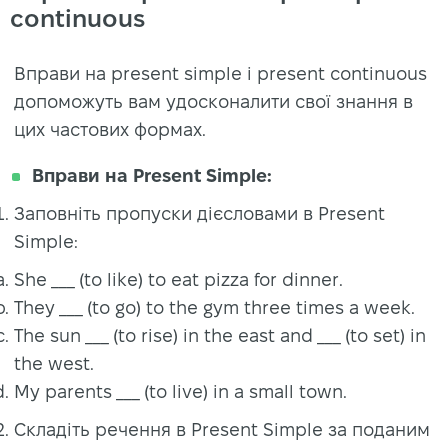
continuous
Вправи на present simple і present continuous
допоможуть вам удосконалити свої знання в
цих частових формах.
Вправи на Present Simple:
Заповніть пропуски дієсловами в Present
Simple:
She ___ (to like) to eat pizza for dinner.
They ___ (to go) to the gym three times a week.
The sun ___ (to rise) in the east and ___ (to set) in
the west.
My parents ___ (to live) in a small town.
Складіть речення в Present Simple за поданим