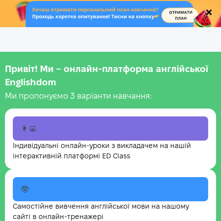
.
Привіт! Ми – онлайн-платформа англійської
Englishdom
Ми пропонуємо 3 варіанти навчання:
👩‍💻
Індивідуальні онлайн-уроки з викладачем на нашій
інтерактивній платформі ED Class
🤓
Самостійне вивчення англійської мови на нашому
сайті в онлайн-тренажері