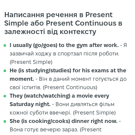
Написання речення в Present
Simple або Present Continuous в
залежності від контексту
I usually (go/goes) to the gym after work.
- Я
зазвичай ходжу в спортзал після роботи.
(Present Simple)
He (is studying/studies) for his exams at the
moment.
- Він в даний момент готується до
свої іспитів. (Present Continuous)
They (watch/watching) a movie every
Saturday night.
- Вони дивляться фільм
кожної суботи ввечері. (Present Simple)
She (is cooking/cooks) dinner right now.
-
Вона готує вечерю зараз. (Present