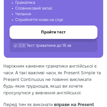
Граматика
Словниковий запас
Читання
Сприйняття мови на слух
Пройти тест
🕣 🇬🇧 Тест триватиме до 15 хв
Наріжним каменем граматики англійської є
часи. А такі важливі часи, як Present Simple та
Present Continuous не повинні викликати
будь-яких труднощів, якщо ви хочете
просунутися у вивчення англійської.
Перед тим як виконати
вправи на Present