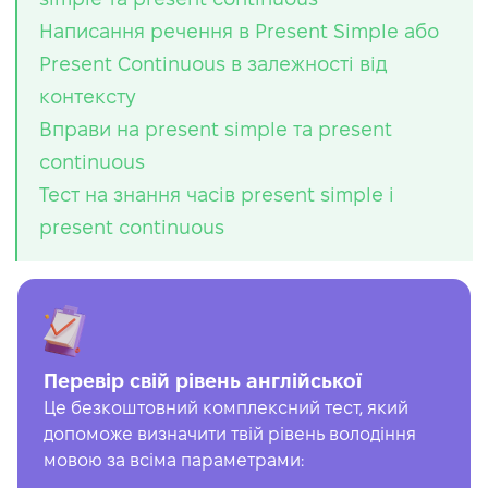
Написання речення в Present Simple або
Present Continuous в залежності від
контексту
Вправи на present simple та present
continuous
Тест на знання часів present simple і
present continuous
Перевір свій рівень англійської
Це безкоштовний комплексний тест, який
допоможе визначити твій рівень володіння
мовою за всіма параметрами: