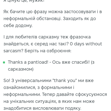
Я ціную це, мужик!
Як бачите цю фразу можна застосовувати і в
неформальній обстановці. Заходить як до
себе додому.
І для любителів сарказму теж фразочка
знайдеться, є серед нас такі? 0 days without
sarcasm? Беріть на озброєння:
Thanks a pantload! - Ось вже спасибі! (з
сарказмом)
So! З універсальними "thank you" ми вже
ознайомилися, з формальними і
неформальними. Тепер давайте сфокусуємося
на унікальних ситуаціях, в яких нам може
знадобитися висловлювати подяку.