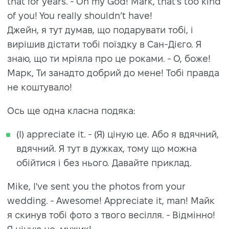
that for years. - Oh my God! Mark, that’s too kind
of you! You really shouldn’t have!
Джейн, я тут думав, що подарувати тобі, і
вирішив дістати тобі поїздку в Сан-Дієго. Я
знаю, що ти мріяла про це роками. - О, боже!
Марк, Ти занадто добрий до мене! Тобі правда
не коштувало!
Ось ще одна класна подяка:
(I) appreciate it. - (Я) ціную це. Або я вдячний,
вдячний. Я тут в дужках, тому що можна
обійтися і без нього. Давайте приклад.
Mike, I've sent you the photos from your
wedding. - Awesome! Appreciate it, man! Майк
я скинув тобі фото з твого весілля. - Відмінно!