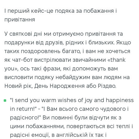
І перший кейс-це подяка за побажання і
привітання
У святкові дні ми отримуємо привітання та
подарунки від друзів, рідних і близьких. Якщо
таких поздоровлень багато, і вам не хочеться
як чат-бот вистрілювати звичайними «thank
you», ось такі фрази, які допоможуть вам
висловити подяку небайдужим вам людям на
Новий рік, День Народження або Різдво.
"I send you warm wishes of joy and happiness
in return!" - "І Вам всього самого чудового і
радісного!" Ви повинні були відчути як з
цими побажаннями, повертаються всі теплі і
радісні емоції, в англійській їх так і