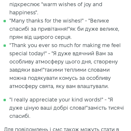
підкреслює "warm wishes of joy and
happiness".
"Many thanks for the wishes!" - "Велике
спасибі за привітання!"як би дуже велике,
прям від щирого серця.
"Thank you ever so much for making me feel
special today!" - "Я дуже вдячний Вам за
особливу атмосферу цього дня, створену
завдяки вам!"такими теплими словами
можна подякувати комусь за особливу
атмосферу свята, яку вам влаштували.
"I really appreciate your kind words!" - "Я
дуже ціную ваші добрі слова!"замість тисячі
спасибі.
Для повідомлень і смс також можуть стати в