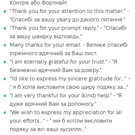
Контре або Фортнайт.
"Thank you for your attention to this matter." -
"Спасибі за вашу увагу до даного питання."
"Thank you for your prompt reply." - "Спасибі
за вашу швидку відповідь."
Many thanks for your email. - Велике спасибі
(премного вдячний) за Ваш лист.
"I am eternally grateful for your trust." - "Я
безмежно вдячний Вам за довіру."
"I'd like to express my sincere gratitude for..." -
" я б хотів висловити свою щиру подяку за..."
"I am very thankful for your (kind) help." - "Я
дуже вдячний Вам за допомогу."
"We wish to express my appreciation for all
your efforts..." - " ми б хотіли висловити
подяку за всі ваші зусилля..."