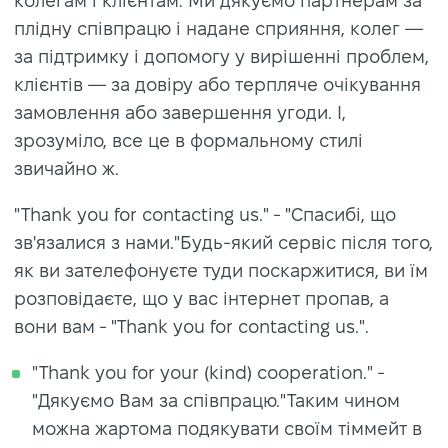
колегам і клієнтам. Ми дякуємо партнерам за
плідну співпрацю і надане сприяння, колег —
за підтримку і допомогу у вирішенні проблем,
клієнтів — за довіру або терпляче очікування
замовлення або завершення угоди. І,
зрозуміло, все це в формальному стилі
звичайно ж.
"Thank you for contacting us." - "Спасибі, що
зв'язалися з нами."Будь-який сервіс після того,
як ви зателефонуєте туди поскаржитися, ви їм
розповідаєте, що у вас інтернет пропав, а
вони вам - "Thank you for contacting us.".
"Thank you for your (kind) cooperation." -
"Дякуємо Вам за співпрацю."Таким чином
можна жартома подякувати своїм тіммейт в