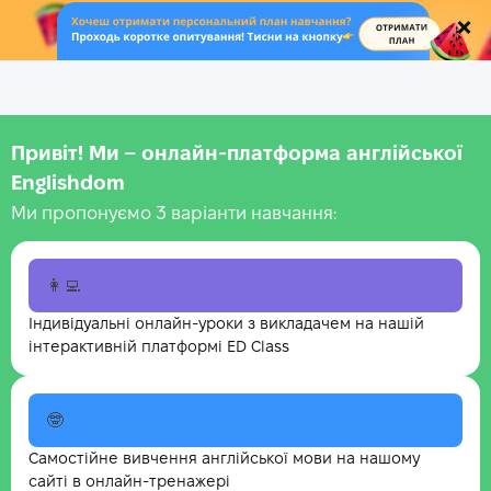
.
Привіт! Ми – онлайн-платформа англійської
Englishdom
Ми пропонуємо 3 варіанти навчання:
👩‍💻
Індивідуальні онлайн-уроки з викладачем на нашій
інтерактивній платформі ED Class
🤓
Самостійне вивчення англійської мови на нашому
сайті в онлайн-тренажері