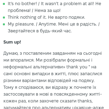
It’s no bother! / It wasn’t a problem at all! Не
проблема! / Нема за що!
Think nothing of it. Не варто подяки.
My pleasure. / Anytime. Мені це в радість. /
Звертайтеся в будь-який час.
Sum up!
Думаю, з поставленим завданням на сьогодні
ми впоралися. Ми розібрали формальні і
неформальні альтернативи» thank you " на
самі основні випадки в житті, плюс запаслися
різними варіантами відповідей на подяку.
Тому я сподіваюся, ви відразу ж почнете їх
застосовувати в мові в повсякденному житті-
кожен раз, коли захочете сказати thanks,
задумайтеся про альтернативу цікавіше-адже