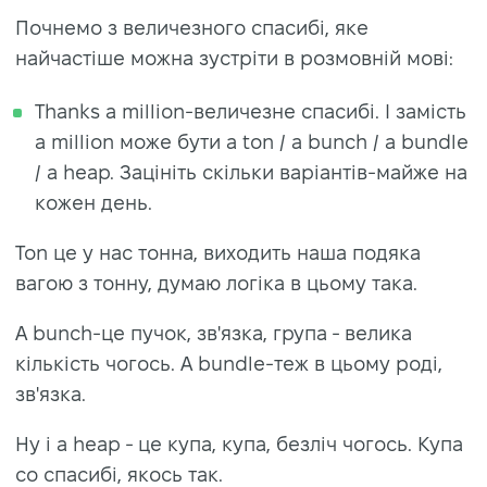
Почнемо з величезного спасибі, яке
найчастіше можна зустріти в розмовній мові:
Thanks a million-величезне спасибі. І замість
a million може бути a ton / a bunch / a bundle
/ a heap. Зацініть скільки варіантів-майже на
кожен день.
Ton це у нас тонна, виходить наша подяка
вагою з тонну, думаю логіка в цьому така.
A bunch-це пучок, зв'язка, група - велика
кількість чогось. A bundle-теж в цьому роді,
зв'язка.
Ну і a heap - це купа, купа, безліч чогось. Купа
со спасибі, якось так.