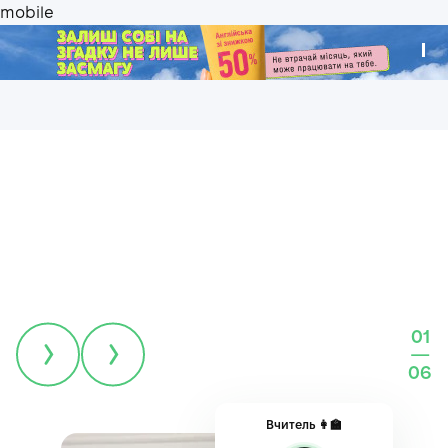
.
Навчаємо за методикою Кембриджу
01
Це методика, завдяки якій англійську вивчили понад
—
1 мільярд людей. Саме вона використовується
06
в найкращих навчальних закладах світу, і саме
за нею створені всі наші курси.
Вчитель 👩‍🏫