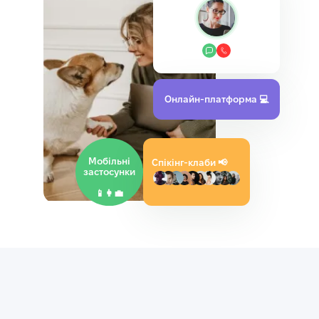
Онлайн‑платформа 💻
Мобільні
Спікінг-клаби
📢
застосунки
📱👩‍💼