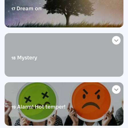
Теорія
Dream on
17
Діалог
Практика
Розмовний урок
Life story
Словник
Тест
Розмовник
Теорія
Mystery
18
Діалог
Практика
Розмовний урок
Life story
Словник
Тест
Розмовник
Теорія
Alarm! Hot temper!
19
Діалог
Практика
Розмовний урок