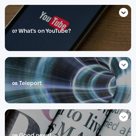
Life story
Словник
Тест
Розмовник
Теорія
What's on YouTube?
07
Діалог
Практика
Розмовний урок
Life story
Словник
Тест
Розмовник
Теорія
Teleport
08
Діалог
Практика
Розмовний урок
Life story
Словник
Тест
Розмовник
Теорія
Good news!
09