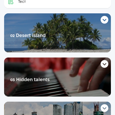
Тест
Desert island
02
Словник
Теорія
Hidden talents
03
Практика
Life story
Словник
Розмовник