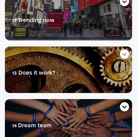
Тест
Розмовник
Теорія
Trending now
12
Діалог
Практика
Розмовний урок
Life story
Словник
Тест
Розмовник
Теорія
Does it work?
13
Діалог
Практика
Розмовний урок
Life story
Словник
Тест
Розмовник
Теорія
Dream team
14
Діалог
Практика