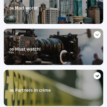
Теорія
Mad world
04
Діалог
Практика
Розмовний урок
Life story
Словник
Тест
Розмовник
Теорія
Must watch!
05
Діалог
Практика
Розмовний урок
Life story
Словник
Тест
Розмовник
Теорія
Partners in crime
06
Діалог
Практика
Розмовний урок