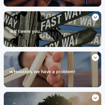
Розмовний урок
Life story
Словник
Тест
Розмовник
Теорія
If I were you...
15
Діалог
Практика
Розмовний урок
Life story
Словник
Тест
Розмовник
Теорія
Houston, we have a problem!
16
Діалог
Практика
Розмовний урок
Life story
Словник
Тест
Розмовник