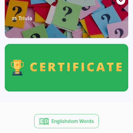
Тест
Розмовник
Теорія
Trivia
25
Діалог
Практика
Розмовний урок
Life story
Словник
Тест
Розмовник
Теорія
Діалог
Практика
Розмовний урок
Life story
Тест
Розмовник
Englishdom Words
Діалог