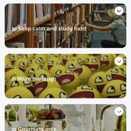
Life story
Словник
Тест
Розмовник
Теорія
Keep calm and study hard
20
Діалог
Практика
Розмовний урок
Life story
Словник
Тест
Розмовник
Теорія
Make me laugh
21
Діалог
Практика
Розмовний урок
Life story
Словник
Тест
Розмовник
Теорія
Gourmets only
22