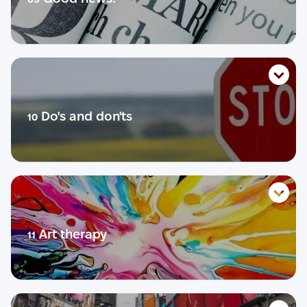
Діалог
Практика
Розмовний урок
Life story
Словник
Тест
Розмовник
Теорія
Do's and don'ts
10
Діалог
Практика
Розмовний урок
Life story
Словник
Тест
Розмовник
Теорія
Art therapy
11
Діалог
Практика
Розмовний урок
Life story
Словник