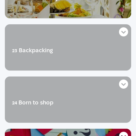
Діалог
Практика
Розмовний урок
Life story
Словник
Тест
Розмовник
Теорія
Backpacking
23
Діалог
Практика
Розмовний урок
Life story
Словник
Тест
Розмовник
Теорія
Born to shop
24
Діалог
Практика
Розмовний урок
Life story
Словник