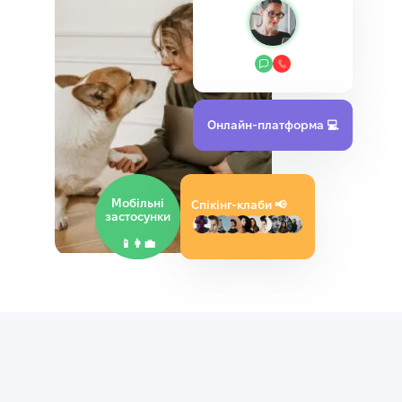
Онлайн‑платформа 💻
Мобільні
Спікінг-клаби
📢
застосунки
📱👩‍💼