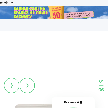
.
Навчаємо за методикою Кембриджу
01
Це методика, завдяки якій англійську вивчили понад
—
1 мільярд людей. Саме вона використовується
06
в найкращих навчальних закладах світу, і саме
за нею створені всі наші курси.
Вчитель 👩‍🏫