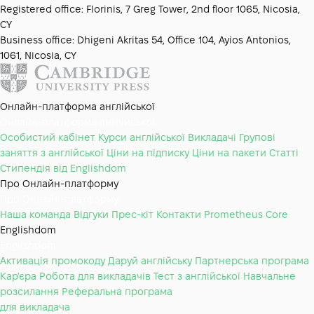
Registered office: Florinis, 7 Greg Tower, 2nd floor 1065, Nicosia,
CY
Business office: Dhigeni Akritas 54, Office 104, Ayios Antonios,
1061, Nicosia, CY
Онлайн-платформа англійської
Онлайн-платформа англійської
Особистий кабінет
Курси англійської
Викладачі
Групові
заняття з англійської
Ціни на підписку
Ціни на пакети
Статті
Стипендія від Englishdom
Про Онлайн-платформу
Про Онлайн-платформу
Наша команда
Відгуки
Прес-кіт
Контакти
Prometheus Core
Englishdom
Englishdom
Активація промокоду
Даруй англійську
Партнерська програма
Кар'єра
Робота для викладачів
Тест з англійської
Навчальне
розсилання
Реферальна програма
для викладача