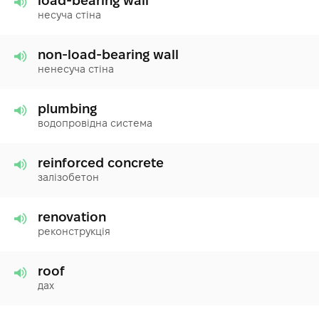
load-bearing wall
несуча стіна
non-load-bearing wall
ненесуча стіна
plumbing
водопровідна система
reinforced concrete
залізобетон
renovation
реконструкція
roof
дах