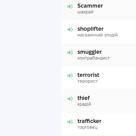
Scammer
шахрай
shoplifter
магазинний злодій
smuggler
контрабандист
terrorist
терорист
thief
крадій
trafficker
торговец