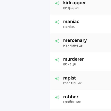
kidnapper
викрадач
maniac
маніяк
mercenary
найманець
murderer
вбивця
rapist
ґвалтівник
robber
грабіжник