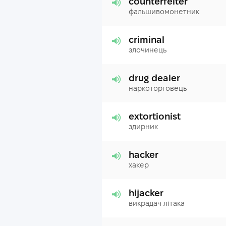
counterfeiter
фальшивомонетник
criminal
злочинець
drug dealer
наркоторговець
extortionist
здирник
hacker
хакер
hijacker
викрадач літака