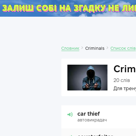
Словник
Criminals
Список слів
Crim
20
слів
Для трен
car thief
автовикрадач