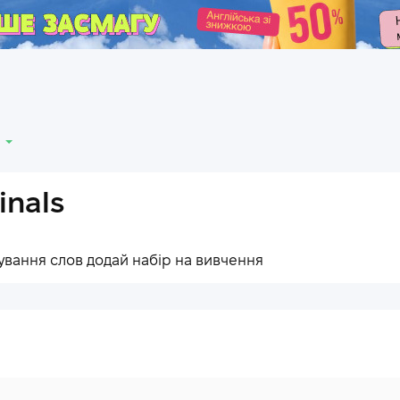
.
inals
ування слов додай набір на вивчення