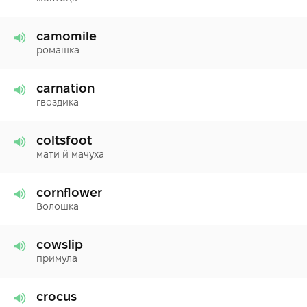
camomile
ромашка
carnation
гвоздика
coltsfoot
мати й мачуха
cornflower
Волошка
cowslip
примула
crocus