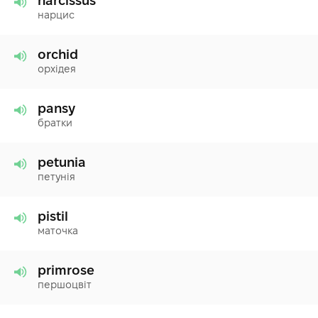
narcissus
нарцис
orchid
орхідея
pansy
братки
petunia
петунія
pistil
маточка
primrose
першоцвіт