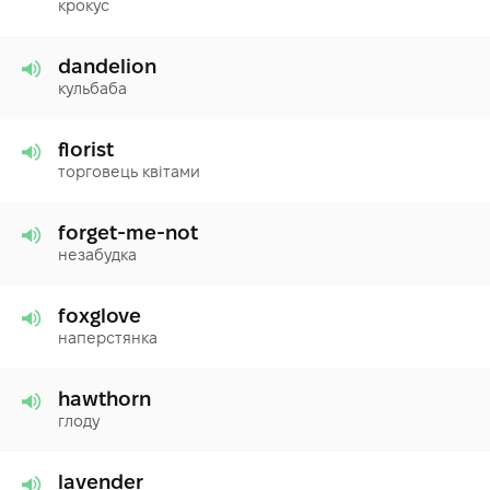
крокус
dandelion
кульбаба
florist
торговець квітами
forget-me-not
незабудка
foxglove
наперстянка
hawthorn
глоду
lavender