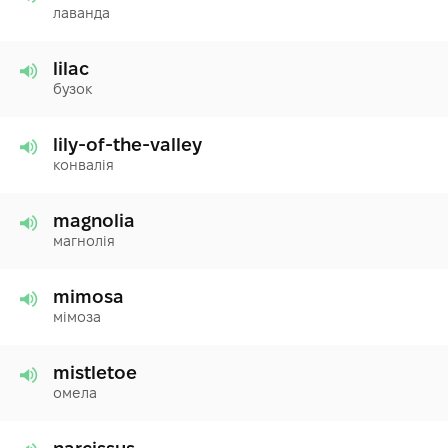
лаванда
lilac
бузок
lily-of-the-valley
конвалія
magnolia
магнолія
mimosa
мімоза
mistletoe
омела