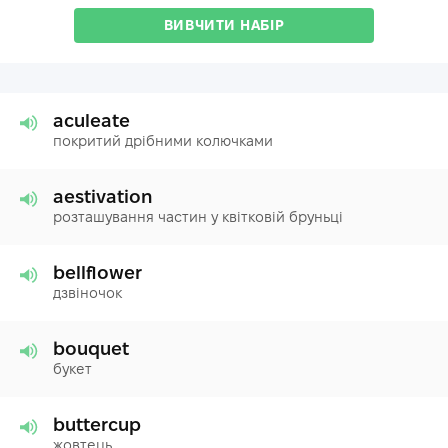
ВИВЧИТИ НАБІР
aculeate
покритий дрібними колючками
aestivation
розташування частин у квітковій бруньці
bellflower
дзвіночок
bouquet
букет
buttercup
жовтець