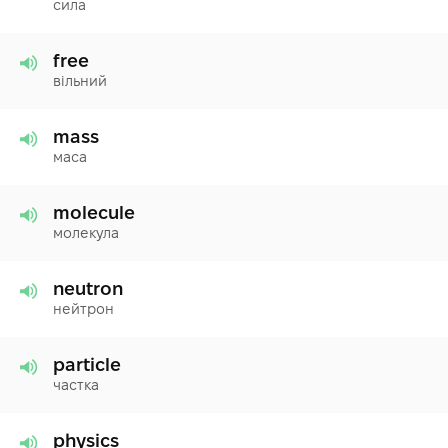
сила
free
вільний
mass
маса
molecule
молекула
neutron
нейтрон
particle
частка
physics