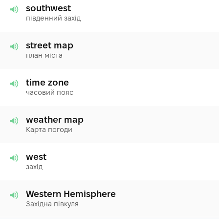
southwest
південний захід
street map
план міста
time zone
часовий пояс
weather map
Карта погоди
west
захід
Western Hemisphere
Західна півкуля