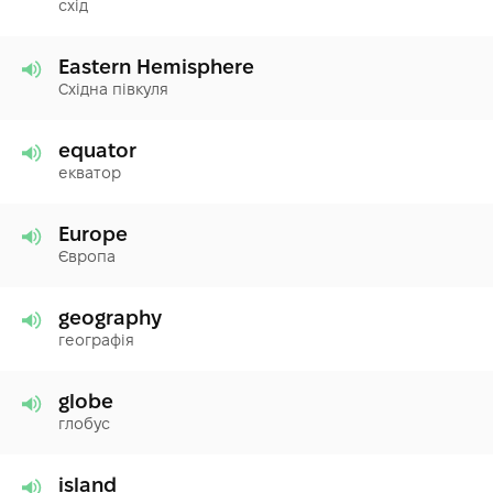
схід
Eastern Hemisphere
Східна півкуля
equator
екватор
Europe
Європа
geography
географія
globe
глобус
island