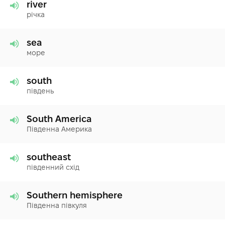
river
річка
sea
море
south
південь
South America
Південна Америка
southeast
південний схід
Southern hemisphere
Південна півкуля