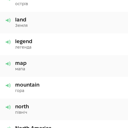
острів
land
Земля
legend
легенда
map
мапа
mountain
гора
north
північ