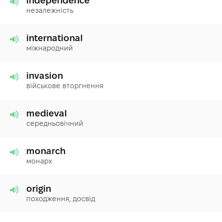
independence
незалежність
international
міжнародний
invasion
військове вторгнення
medieval
середньовічний
monarch
монарх
origin
походження, досвід