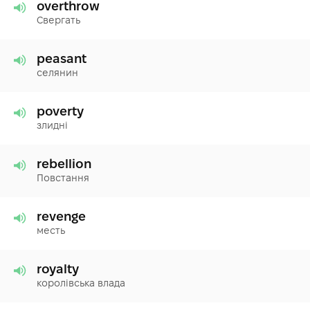
overthrow
Свергать
peasant
селянин
poverty
злидні
rebellion
Повстання
revenge
месть
royalty
королівська влада