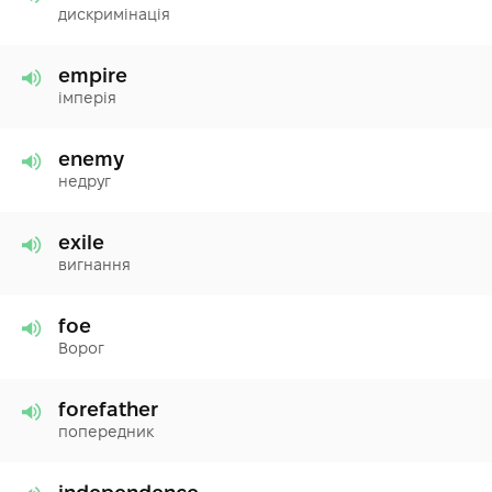
дискримінація
empire
імперія
enemy
недруг
exile
вигнання
foe
Ворог
forefather
попередник