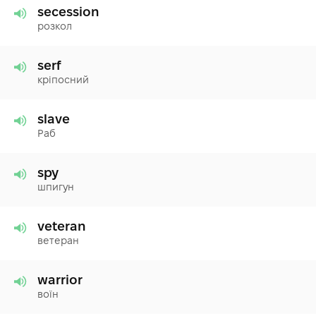
secession
розкол
serf
кріпосний
slave
Раб
spy
шпигун
veteran
ветеран
warrior
воїн