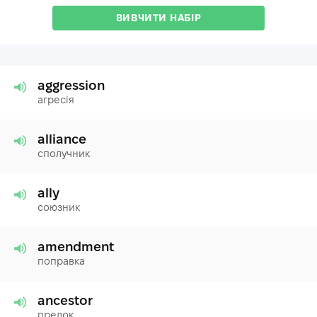
ВИВЧИТИ НАБІР
aggression
агресія
alliance
сполучник
ally
союзник
amendment
поправка
ancestor
предок