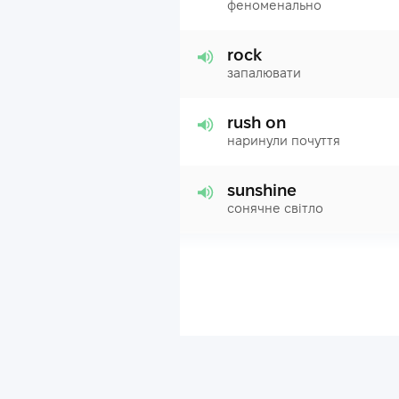
феноменально
rock
запалювати
rush on
наринули почуття
sunshine
сонячне світло