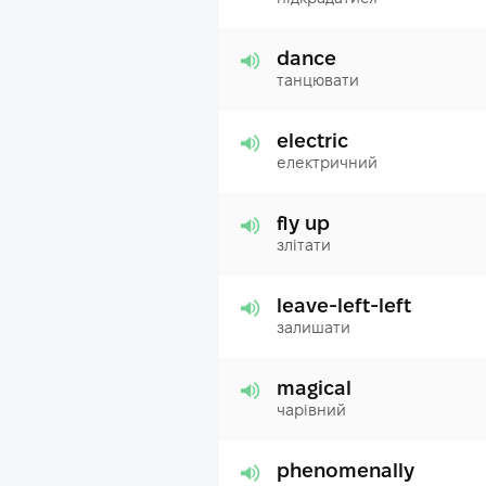
dance
танцювати
electric
електричний
fly up
злітати
leave-left-left
залишати
magical
чарівний
phenomenally