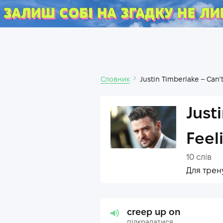
Словник
Justin Timberlake – Can'
Just
Feel
10
слів
Для трен
creep up on
підкрадатися