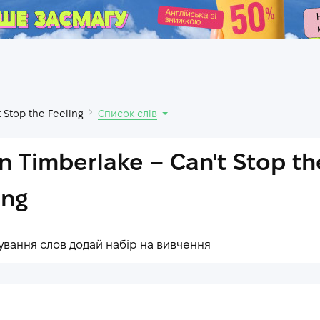
.
t Stop the Feeling
Список слів
in Timberlake – Can't Stop th
ing
ування слов додай набір на вивчення