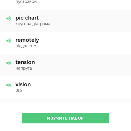
пустозвон
pie chart
кругова діаграма
remotely
віддалено
tension
напруга
vision
Зір
ИЗУЧИТЬ НАБОР