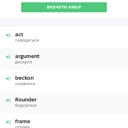
ВИВЧИТИ НАБІР
act
поводитися
argument
дискусія
beckon
поманити
flounder
борсатися
frame
оправа