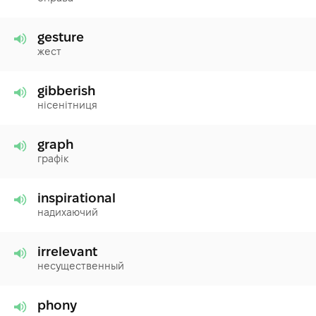
gesture
жест
gibberish
нісенітниця
graph
графік
inspirational
надихаючий
irrelevant
несущественный
phony