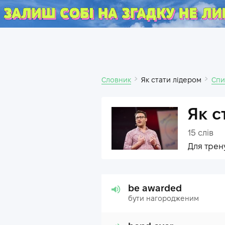
Словник
Як стати лідером
Спи
Як с
15
слів
Для трен
be awarded
бути нагородженим