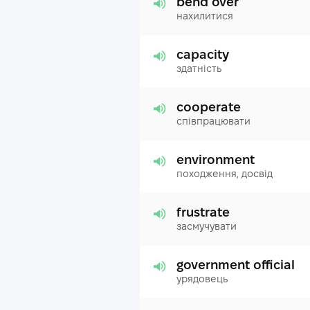
bend over
нахилитися
capacity
здатність
cooperate
співпрацювати
environment
походження, досвід
frustrate
засмучувати
government official
урядовець