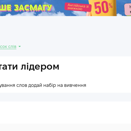
.
сок слів
тати лідером
ування слов додай набір на вивчення