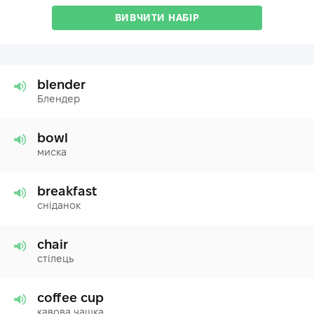
ВИВЧИТИ НАБІР
blender
Блендер
bowl
миска
breakfast
сніданок
chair
стілець
coffee cup
кавова чашка