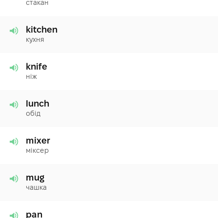
стакан
kitchen
кухня
knife
ніж
lunch
обід
mixer
міксер
mug
чашка
pan