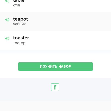
table
стіл
teapot
чайник
toaster
тостер
ИЗУЧИТЬ НАБОР