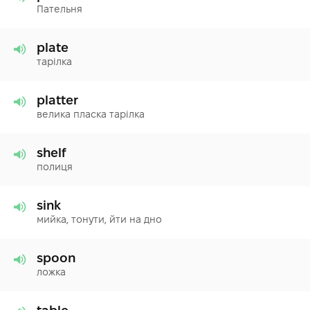
Пательня
plate
тарілка
platter
велика пласка тарілка
shelf
полиця
sink
мийка, тонути, йти на дно
spoon
ложка