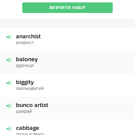
ВИВЧИТИ НАБІР
anarchist
анархіст
baloney
дурниця
biggity
хвалькуватий
bunco artist
шахрай
cabbage
гроші (сленг)