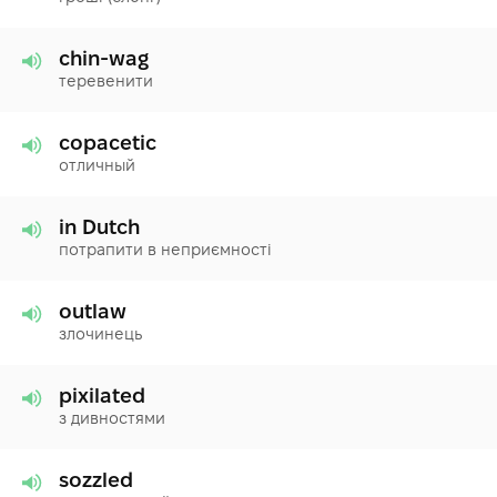
chin-wag
теревенити
copacetic
отличный
in Dutch
потрапити в неприємності
outlaw
злочинець
pixilated
з дивностями
sozzled