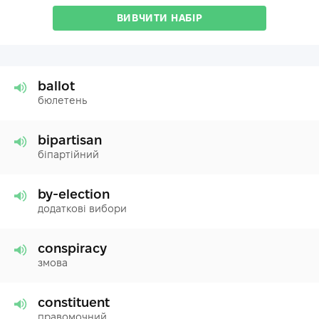
ВИВЧИТИ НАБІР
ballot
бюлетень
bipartisan
біпартійний
by-election
додаткові вибори
conspiracy
змова
constituent
правомочний