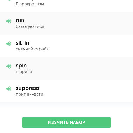
Бюрократизм
run
балотуватися
sit-in
сидячий страйк
spin
піарити
suppress
пригнічувати
ИЗУЧИТЬ НАБОР