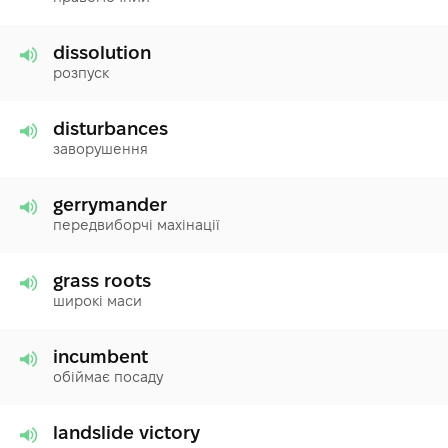
dissolution
розпуск
disturbances
заворушення
gerrymander
передвиборчі махінації
grass roots
широкі маси
incumbent
обіймає посаду
landslide victory