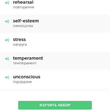
rehearsal
повторення
self-esteem
самооцінка
stress
напруга
temperament
темперамент
unconscious
підсвідоме
ИЗУЧИТЬ НАБОР