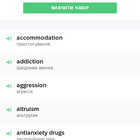
ВИВЧИТИ НАБІР
accommodation
пристосування
addiction
Шкідлива звичка
aggression
агресія
altruism
альтруїзм
antianxiety drugs
заспокійливі ліки