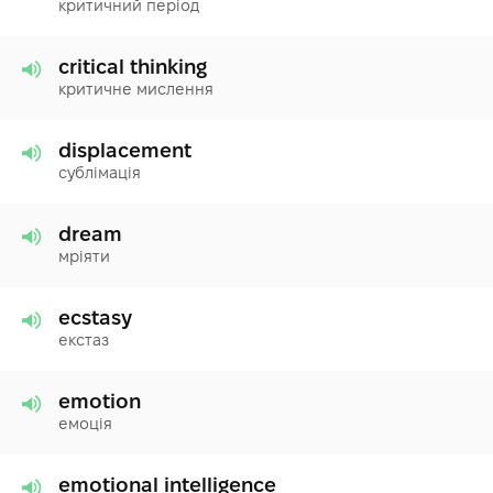
критичний період
critical thinking
критичне мислення
displacement
сублімація
dream
мріяти
ecstasy
екстаз
emotion
емоція
emotional intelligence