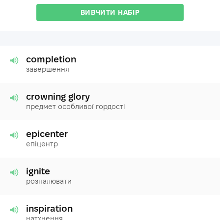
ВИВЧИТИ НАБІР
completion
завершення
crowning glory
предмет особливої гордості
epicenter
епіцентр
ignite
розпалювати
inspiration
натхнення