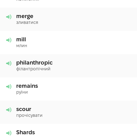
merge
зливатися
mill
млин
philanthropic
філантропічний
remains
руїни
scour
прочісувати
Shards