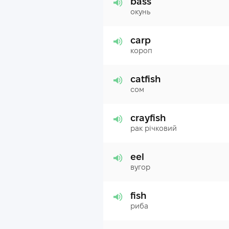
bass
окунь
carp
короп
catfish
сом
crayfish
рак річковий
eel
вугор
fish
риба