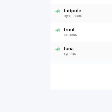
tadpole
пуголовок
trout
форель
tuna
тунець