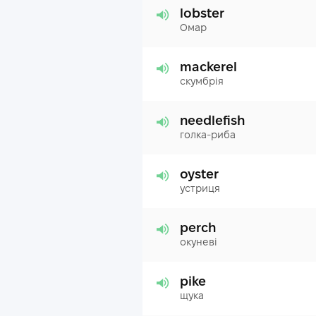
lobster
Омар
mackerel
скумбрія
needlefish
голка-риба
oyster
устриця
perch
окуневі
pike
щука