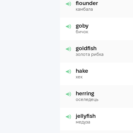
flounder
камбала
goby
бичок
goldfish
золота рибка
hake
хек
herring
оселедець
jellyfish
медуза