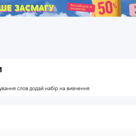
.
и
ування слов додай набір на вивчення