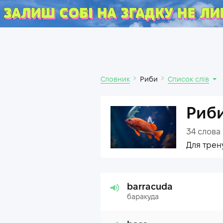
Словник
Риби
Список слів
Риб
34
слова
Для трен
barracuda
баракуда