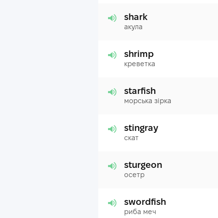
shark
акула
shrimp
креветка
starfish
морська зірка
stingray
скат
sturgeon
осетр
swordfish
риба меч