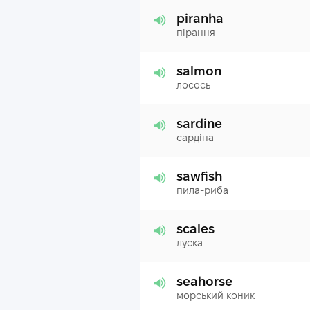
piranha
пірання
salmon
лосось
sardine
сардіна
sawfish
пила-риба
scales
луска
seahorse
морський коник