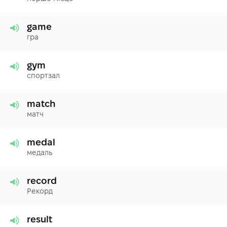
game
гра
gym
спортзал
match
матч
medal
медаль
record
Рекорд
result