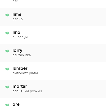
лак
lime
вапно
lino
лінолеум
lorry
вантажівка
lumber
пиломатеріали
mortar
вапняний розчин
ore