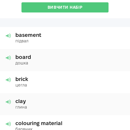
ВИВЧИТИ НАБІР
basement
підвал
board
дошка
brick
цегла
clay
глина
colouring material
барвник