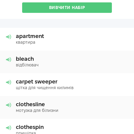
ВИВЧИТИ НАБІР
apartment
квартира
bleach
відбілювач
carpet sweeper
щітка для чищення килимів
clothesline
мотузка для білизни
clothespin
прищіпка