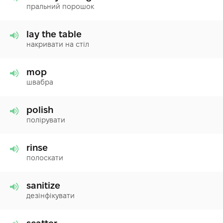
пральний порошок
lay the table
накривати на стіл
mop
швабра
polish
полірувати
rinse
полоскати
sanitize
дезінфікувати