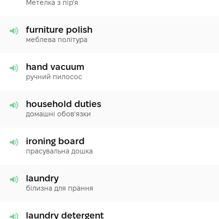
Метелка з пір'я
furniture polish
меблева політура
hand vacuum
ручний пилосос
household duties
домашні обов'язки
ironing board
прасувальна дошка
laundry
білизна для прання
laundry detergent