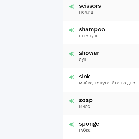
scissors
ножиці
shampoo
шампунь
shower
душ
sink
мийка, тонути, йти на дно
soap
мило
sponge
губка