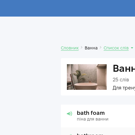
Словник
Ванна
Список слів
Ван
25
слів
Для трен
bath foam
піна для ванни