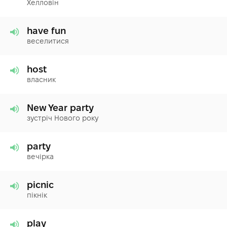
Хелловін
have fun
веселитися
host
власник
New Year party
зустріч Нового року
party
вечірка
picnic
пікнік
play