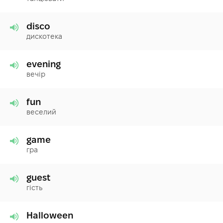
disco
дискотека
evening
вечір
fun
веселий
game
гра
guest
гість
Halloween