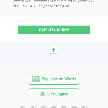
Знаєш що? Північна Корея - ми перебуваємо у
стані війни. У нас добрі стосунки.
ИЗУЧИТЬ НАБОР
Englishdom Words
Gift English