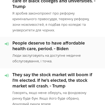
care of Black colleges and universities. -
Trump
Я зробив законопроект про реформу
кримінального правосуддя, тюремну реформу,
зони можливостей, я подбав про коледжі та
університети для чорних.
People deserve to have affordable
health care, period. - Biden
Люди заслуговують на доступне медичне
обслуговування, і точка.
They say the stock market will boom if
I'm elected. If he's elected, the stock
market will crash. - Trump
Говорять, якщо мене оберуть, на фондовому
ринку буде бум. Якщо його буде обрано,
фондовий ринок впаде.