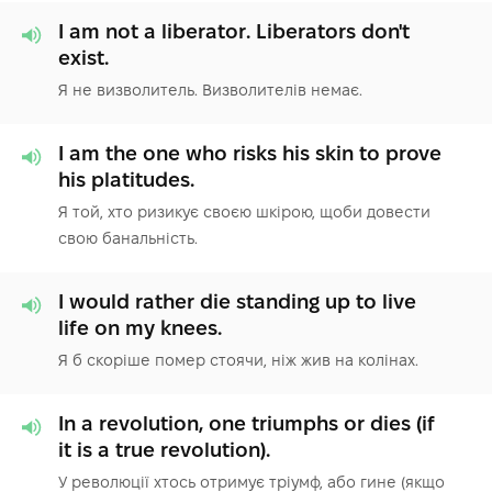
I am not a liberator. Liberators don't
exist.
Я не визволитель. Визволителів немає.
I am the one who risks his skin to prove
his platitudes.
Я той, хто ризикує своєю шкірою, щоби довести
свою банальність.
I would rather die standing up to live
life on my knees.
Я б скоріше помер стоячи, ніж жив на колінах.
In a revolution, one triumphs or dies (if
it is a true revolution).
У революції хтось отримує тріумф, або гине (якщо