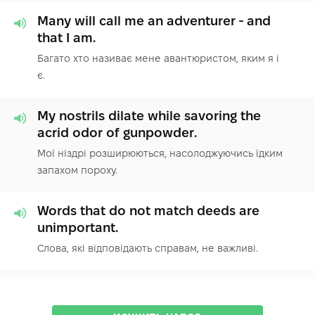
Many will call me an adventurer - and
that I am.
Багато хто називає мене авантюристом, яким я і
є.
My nostrils dilate while savoring the
acrid odor of gunpowder.
Мої ніздрі розширюються, насолоджуючись їдким
запахом пороху.
Words that do not match deeds are
unimportant.
Слова, які відповідають справам, не важливі.