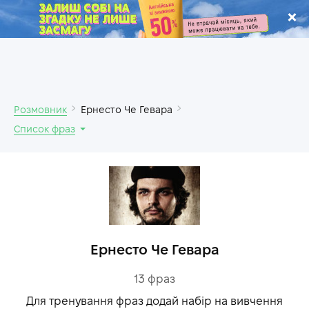
.
Розмовник
Ернесто Че Гевара
Список фраз
Ернесто Че Гевара
13
фраз
Для тренування фраз додай набір на вивчення