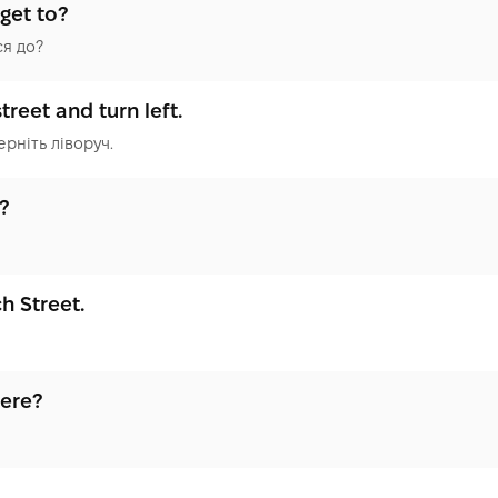
get to?
ся до?
treet and turn left.
ерніть ліворуч.
?
h Street.
here?