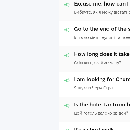
Excuse me, how can I 
Вибачте, як я можу дістати
Go to the end of the s
Ідіть до кінця вулиці та пов
How long does it take
Скільки це займе часу?
I am looking for Churc
Я шукаю Черч Стріт.
Is the hotel far from 
Цей готель далеко звідси?
It's a short walk.