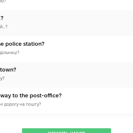
ро?
…?
...?
e police station?
дільниці?
ntown?
ру?
way to the post-office?
ні дорогу на пошту?