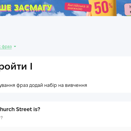
.
 фраз
ройти I
ування фраз додай набір на вивчення
urch Street is?
т?