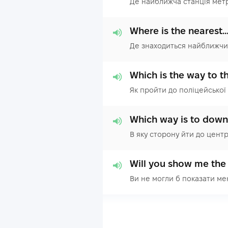
Де найближча станція мет
Where is the nearest
Де знаходиться найближчий
Which is the way to th
Як пройти до поліцейської 
Which way is to dow
В яку сторону йти до цент
Will you show me the 
Ви не могли б показати ме