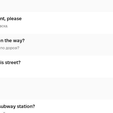
nt, please
аска.
on the way?
по дорозі?
is street?
 subway station?