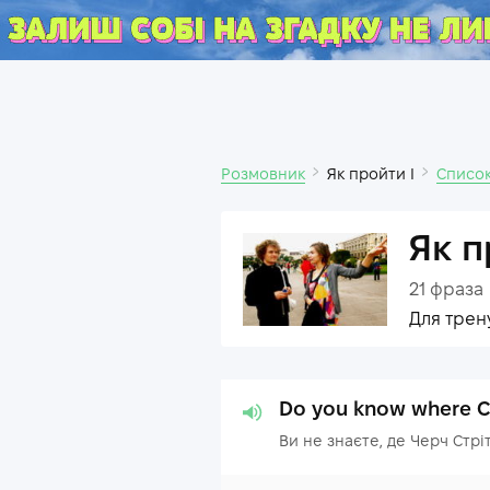
Розмовник
Як пройти I
Список
Як п
21
фраза
Для трен
Do you know where Ch
Ви не знаєте, де Черч Стрі