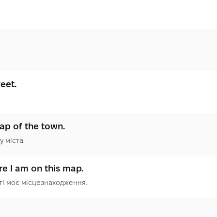
reet.
ap of the town.
у міста.
re I am on this map.
рті моє місцезнаходження.