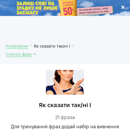
.
Розмовник
Як сказати так/ні I
Список фраз
Як сказати так/ні I
21
фраза
Для тренування фраз додай набір на вивчення