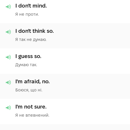
I don't mind.
Я не проти.
I don't think so.
Я так не думаю.
I guess so.
Думаю так.
I'm afraid, no.
Боюся, що ні.
I'm not sure.
Я не впевнений.