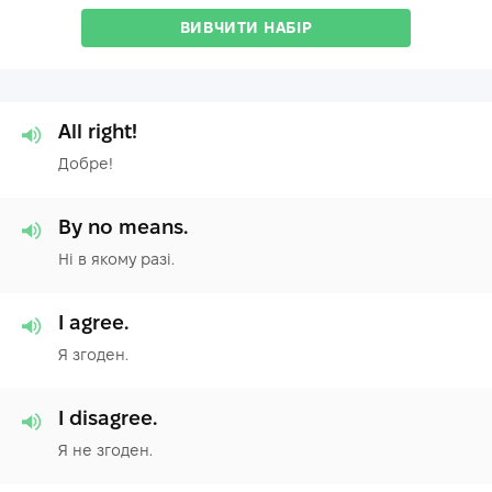
ВИВЧИТИ НАБІР
All right!
Добре!
By no means.
Ні в якому разі.
I agree.
Я згоден.
I disagree.
Я не згоден.