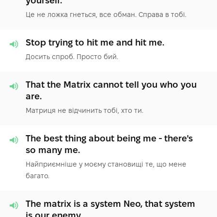
yourself.
Це не ложка гнеться, все обман. Справа в тобі.
Stop trying to hit me and hit me.
Досить спроб. Просто бий.
That the Matrix cannot tell you who you
are.
Матриця не відчинить тобі, хто ти.
The best thing about being me - there's
so many me.
Найприємніше у моєму становищі те, що мене
багато.
The matrix is a system Neo, that system
is our enemy.