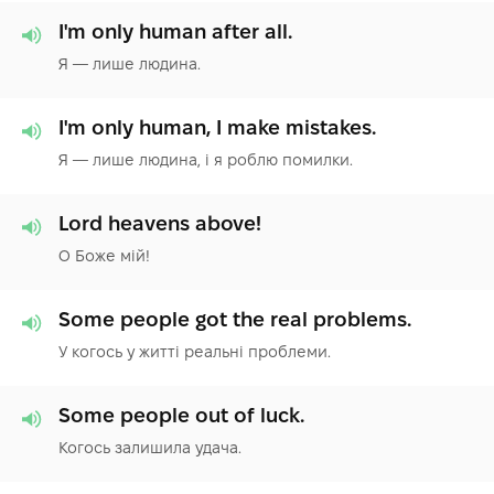
I'm only human after all.
Я — лише людина.
I'm only human, I make mistakes.
Я — лише людина, і я роблю помилки.
Lord heavens above!
О Боже мій!
Some people got the real problems.
У когось у житті реальні проблеми.
Some people out of luck.
Когось залишила удача.