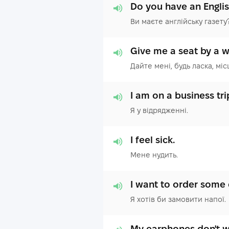
Do you have an Engli
Ви маєте англійську газету
Give me a seat by a w
Дайте мені, будь ласка, міс
I am on a business tri
Я у відрядженні.
I feel sick.
Мене нудить.
I want to order some 
Я хотів би замовити напої.
My earphones don't w