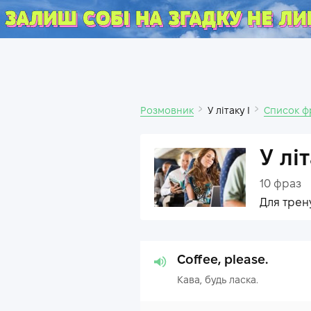
Розмовник
У літаку I
Список ф
У літ
10
фраз
Для трен
Coffee, please.
Кава, будь ласка.