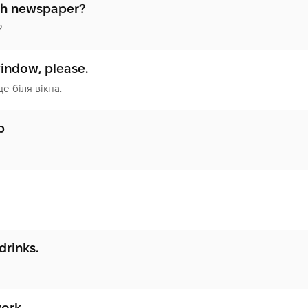
sh newspaper?
?
indow, please.
це біля вікна.
p
drinks.
ork.