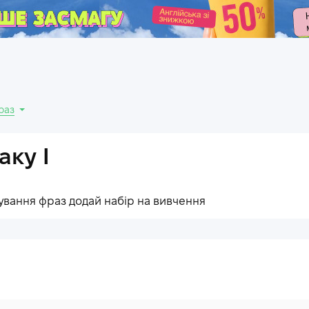
.
раз
аку I
ування фраз додай набір на вивчення