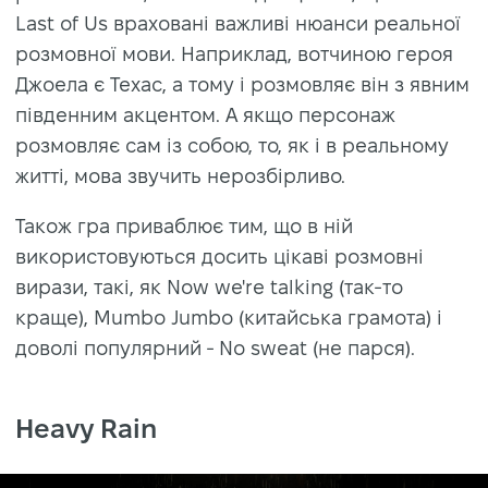
Last of Us враховані важливі нюанси реальної
розмовної мови. Наприклад, вотчиною героя
Джоела є Техас, а тому і розмовляє він з явним
південним акцентом. А якщо персонаж
розмовляє сам із собою, то, як і в реальному
житті, мова звучить нерозбірливо.
Також гра приваблює тим, що в ній
використовуються досить цікаві розмовні
вирази, такі, як Now we're talking (так-то
краще), Mumbo Jumbo (китайська грамота) і
доволі популярний - No sweat (не парся).
Heavy Rain