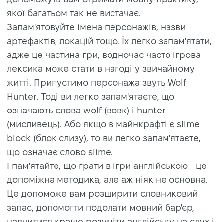
якої багатьом так не вистачає.
Запам'ятовуйте імена персонажів, назви
артефактів, локацій тощо. Їх легко запам'ятати,
адже це частина гри, водночас часто ігрова
лексика може стати в нагоді у звичайному
житті. Припустимо персонажа звуть Wolf
Hunter. Тоді ви легко запам'ятаєте, що
означають слова wolf (вовк) і hunter
(мисливець). Або якщо в майнкрафті є slime
block (блок слизу), то ви легко запам'ятаєте,
що означає слово slime.
І пам'ятайте, що грати в ігри англійською - це
допоміжна методика, але аж ніяк не основна.
Це допоможе вам розширити словниковий
запас, допомогти подолати мовний бар'єр,
навчитися краще розуміти англійську на слух і