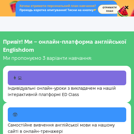
.
Привіт! Ми – онлайн-платформа англійської
Englishdom
Ми пропонуємо 3 варіанти навчання:
👩‍💻
Індивідуальні онлайн-уроки з викладачем на нашій
інтерактивній платформі ED Class
🤓
Самостійне вивчення англійської мови на нашому
сайті в онлайн-тренажері