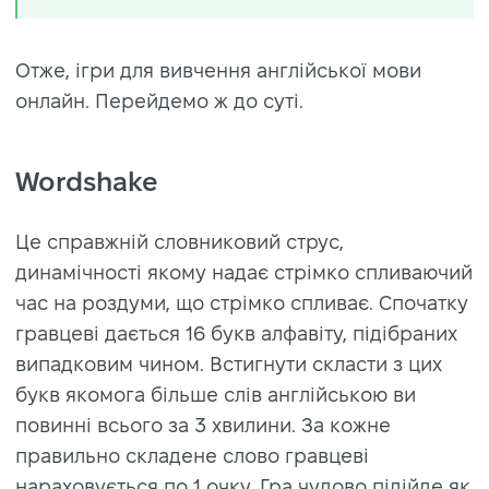
Отже, ігри для вивчення англійської мови
онлайн. Перейдемо ж до суті.
Wordshake
Це справжній словниковий струс,
динамічності якому надає стрімко спливаючий
час на роздуми, що стрімко спливає. Спочатку
гравцеві дається 16 букв алфавіту, підібраних
випадковим чином. Встигнути скласти з цих
букв якомога більше слів англійською ви
повинні всього за 3 хвилини. За кожне
правильно складене слово гравцеві
нараховується по 1 очку. Гра чудово підійде як