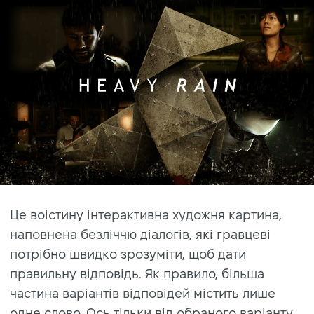
Це воістину інтерактивна художня картина,
наповнена безліччю діалогів, які гравцеві
потрібно швидко зрозуміти, щоб дати
правильну відповідь. Як правило, більша
частина варіантів відповідей містить лише
одне слово. Ось тільки від обраного варіанту