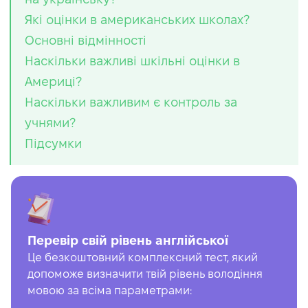
Які оцінки в американських школах?
Основні відмінності
Наскільки важливі шкільні оцінки в
Америці?
Наскільки важливим є контроль за
учнями?
Підсумки
Перевір свій рівень англійської
Це безкоштовний комплексний тест, який
допоможе визначити твій рівень володіння
мовою за всіма параметрами: