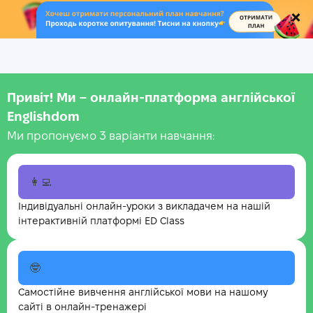
.
Привіт! Ми – онлайн-платформа англійської
Englishdom
Ми пропонуємо 3 варіанти навчання:
👩‍💻
Індивідуальні онлайн-уроки з викладачем на нашій
інтерактивній платформі ED Class
🤓
Самостійне вивчення англійської мови на нашому
сайті в онлайн-тренажері