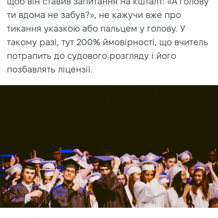
щоб він ставив запитання на кшталт: «А голову
ти вдома не забув?», не кажучи вже про
тикання указкою або пальцем у голову. У
такому разі, тут 200% ймовірності, що вчитель
потрапить до судового розгляду і його
позбавлять ліцензії.