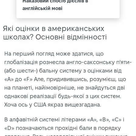
Наказовий спосіб дієслів в
англійській мові
Які оцінки в американських
школах? Основні відмінності
На перший погляд може здатися, що
глобалізація рознесла англо-саксонську п'яти-
(або шести-) бальну систему з оцінками від
«A» до «F» Але, придивившись, розумієш, що
на планеті, найімовірніше, не знайдуться дві
однакові реалізації будь-якої з цих систем.
Хоча ось у США якраз вищезгадана.
В алфавітній системі літерами «A», «B», «C» і
«D» позначаються прохідні бали в порядку