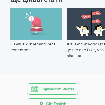
Різниця між remind, recall і
ТОВ англійською мо
remember
це Ltd або LLC у чом
різниця
Englishdom Words
Gift English