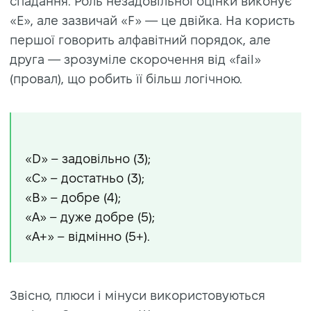
спадання. Роль незадовільної оцінки виконує
«E», але зазвичай «F» — це двійка. На користь
першої говорить алфавітний порядок, але
друга — зрозуміле скорочення від «fail»
(провал), що робить її більш логічною.
«D» – задовільно (3);
«С» – достатньо (3);
«B» – добре (4);
«A» – дуже добре (5);
«A+» – відмінно (5+).
Звісно, плюси і мінуси використовуються