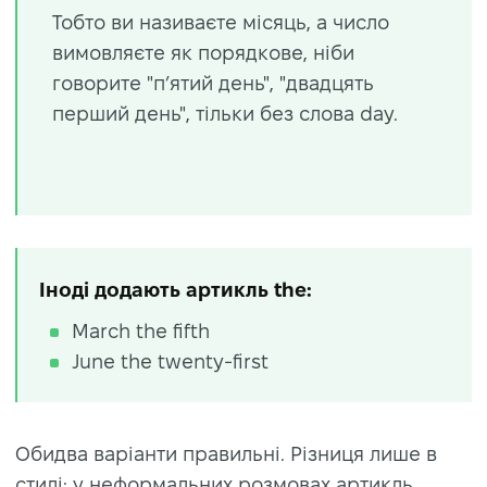
Тобто ви називаєте місяць, а число
вимовляєте як порядкове, ніби
говорите "п’ятий день", "двадцять
перший день", тільки без слова day.
Іноді додають артикль the:
March the fifth
June the twenty-first
Обидва варіанти правильні. Різниця лише в
стилі: у неформальних розмовах артикль