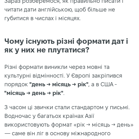
Зараз розберемося, як правильно писати і
читати дати англійською, щоб більше не
губитися в числах і місяцях.
Чому існують різні формати дат і
як у них не плутатися?
Різні формати виникли через мовні та
культурні відмінності. У Європі закріпився
порядок
"день → місяць → рік"
, а в США -
"місяць → день → рік"
.
З часом ці звички стали стандартом у письмі.
Водночас у багатьох країнах Азії
використовують формат «рік → місяць → день»
— саме він ліг в основу міжнародного