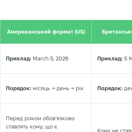
Американський формат (US)
Британськ
Приклад:
March 5, 2026
Приклад:
5 M
Порядок:
місяць → день → рік
Порядок:
ден
Перед роком обов’язково
ставлять кому, що є
Кому не став