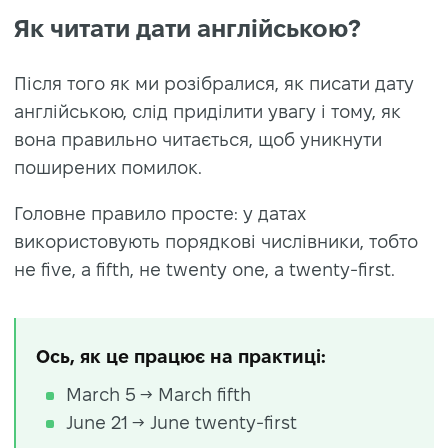
Як читати дати англійською?
Після того як ми розібралися,
як писати дату
англійською
, слід приділити увагу і тому, як
вона правильно читається, щоб уникнути
поширених помилок.
Головне правило просте: у датах
використовують порядкові числівники, тобто
не five, а fifth, не twenty one, а twenty-first.
Ось, як це працює на практиці:
March 5 → March fifth
June 21 → June twenty-first