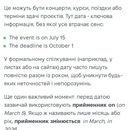
Це можуть бути концерти, курси, поїздки або
терміни здачі проєктів. Тут дата - ключова
інформація, без якої усе втрачає сенс:
The event is on July 15
The deadline is October 1
У формальному спілкуванні (наприклад, у
листах або на сайтах) дату часто пишуть
повністю разом із роком, щоб уникнути будь-
яких неточностей і непорозумінь.
Ще один важливий момент: перед датою
зазвичай використовують
прийменник on
(
on
March 5
). Якщо ж називають лише місяць або
рік,
прийменник змінюється
:
in March
,
in
2026
.