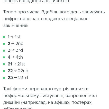
рівень володіння англійською.
Тепер про числа. Здебільшого день записують
цифрою, але часто додають спеціальне
закінчення:
1
→ 1st
2
→ 2nd
3
→ 3rd
4
→ 4th
21
→ 21st
22
→ 22nd
23
→ 23rd
Такі форми переважно зустрічаються в
неформальному листуванні, запрошеннях і
дизайні (наприклад, на афішах, постерах,