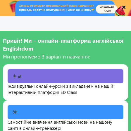
.
Привіт! Ми – онлайн-платформа англійської
Englishdom
Ми пропонуємо 3 варіанти навчання:
👩‍💻
Індивідуальні онлайн-уроки з викладачем на нашій
інтерактивній платформі ED Class
🤓
Самостійне вивчення англійської мови на нашому
сайті в онлайн-тренажері