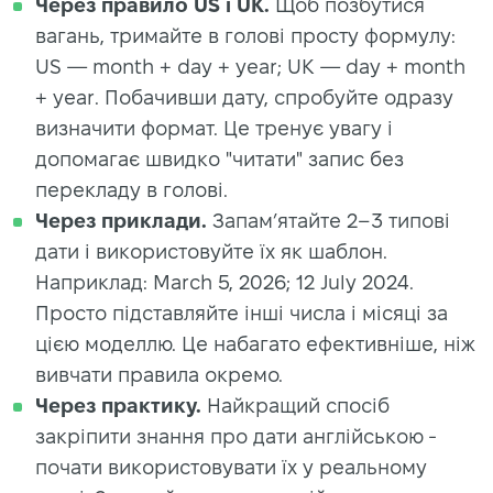
Через правило US і UK.
Щоб позбутися
вагань, тримайте в голові просту формулу:
US — month + day + year; UK — day + month
+ year. Побачивши дату, спробуйте одразу
визначити формат. Це тренує увагу і
допомагає швидко "читати" запис без
перекладу в голові.
Через приклади.
Запам’ятайте 2–3 типові
дати і використовуйте їх як шаблон.
Наприклад: March 5, 2026; 12 July 2024.
Просто підставляйте інші числа і місяці за
цією моделлю. Це набагато ефективніше, ніж
вивчати правила окремо.
Через практику.
Найкращий спосіб
закріпити знання про
дати англійською
-
почати використовувати їх у реальному