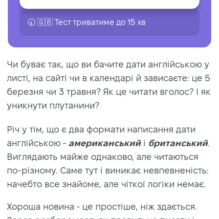
🕣 🇬🇧 Тест триватиме до 15 хв
Чи буває так, що ви бачите дати англійською у
листі, на сайті чи в календарі й зависаєте: це 5
березня чи 3 травня? Як це читати вголос? І як
уникнути плутанини?
Річ у тім, що є два формати
написання дати
англійською
-
американський
і
британський
.
Виглядають майже однаково, але читаються
по-різному. Саме тут і виникає невпевненість:
начебто все знайоме, але чіткої логіки немає.
Хороша новина - це простіше, ніж здається.