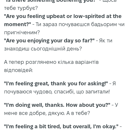
тебе турбує?
"Are you feeling upbeat or low-spirited at the
moment?"
- Ти зараз почуваєшся бадьорим чи
пригніченим?
"Are you enjoying your day so far?"
- Як ти
знаходиш сьогоднішній день?
А тепер розглянемо кілька варіантів
відповідей:
"I'm feeling great, thank you for asking!"
- Я
почуваюся чудово, спасибі, що запитали!
"I'm doing well, thanks. How about you?"
- У
мене все добре, дякую. А в тебе?
"I'm feeling a bit tired, but overall, I'm okay."
-