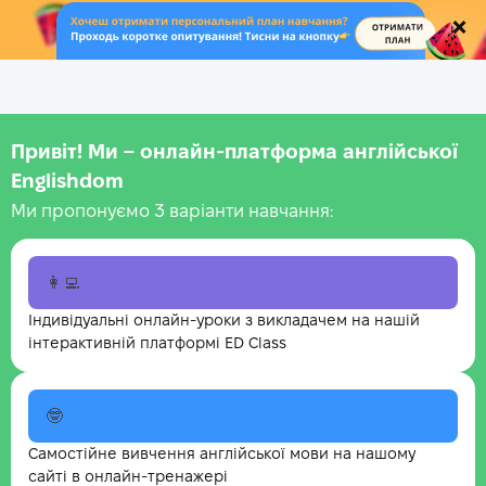
.
Привіт! Ми – онлайн-платформа англійської
Englishdom
Ми пропонуємо 3 варіанти навчання:
👩‍💻
Індивідуальні онлайн-уроки з викладачем на нашій
інтерактивній платформі ED Class
🤓
Самостійне вивчення англійської мови на нашому
сайті в онлайн-тренажері