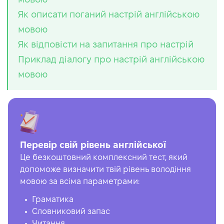
Як описати поганий настрій англійською
мовою
Як відповісти на запитання про настрій
Приклад діалогу про настрій англійською
мовою
Перевір свій рівень англійської
Це безкоштовний комплексний тест, який
допоможе визначити твій рівень володіння
мовою за всіма параметрами:
Граматика
Словниковий запас
Читання