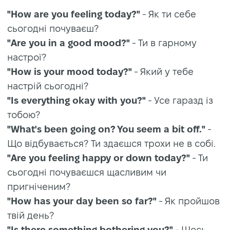
"How are you feeling today?"
- Як ти себе
сьогодні почуваєш?
"Are you in a good mood?"
- Ти в гарному
настрої?
"How is your mood today?"
- Який у тебе
настрій сьогодні?
"Is everything okay with you?"
- Усе гаразд із
тобою?
"What's been going on? You seem a bit off."
-
Що відбувається? Ти здаєшся трохи не в собі.
"Are you feeling happy or down today?"
- Ти
сьогодні почуваєшся щасливим чи
пригніченим?
"How has your day been so far?"
- Як пройшов
твій день?
"Is there something bothering you?"
- Щось