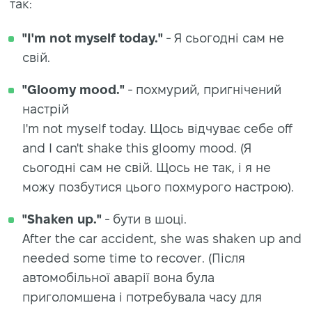
так:
"I'm not myself today."
- Я сьогодні сам не
свій.
"Gloomy mood."
- похмурий, пригнічений
настрій
I'm not myself today. Щось відчуває себе off
and I can't shake this gloomy mood. (Я
сьогодні сам не свій. Щось не так, і я не
можу позбутися цього похмурого настрою).
"Shaken up."
- бути в шоці.
After the car accident, she was shaken up and
needed some time to recover. (Після
автомобільної аварії вона була
приголомшена і потребувала часу для