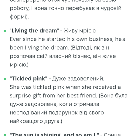
роботу, і вона точно перебуває в чудовій
формі).
"
Living the dream"
- Живу мрією.
Ever since he started his own business, he's
been living the dream. (Відтоді, як він
розпочав свій власний бізнес, він живе
мрією.)
"Tickled pink"
- Дуже задоволений.
She was tickled pink when she received a
surprise gift from her best friend. (Вона була
дуже задоволена, коли отримала
несподіваний подарунок від свого
найкращого друга.)
"The sun is shining, and so am I."
- Сонце