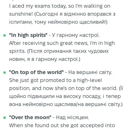
I aced my exams today, so I'm walking on
sunshine! (Сьогодні я відмінно впорався з
іспитами, тому неймовірно щасливий!)
"In high spirits"
- У гарному настрої.
After receiving such great news, I'm in high
spirits. (Після отримання таких чудових
новин, я в гарному настрої.)
"On top of the world"
- На вершині світу.
She just got promoted to a high-level
position, and now she's on top of the world. (Її
щойно підвищили на високу посаду, і тепер
вона неймовірно щаслива/на вершині світу.)
"Over the moon"
- Над місяцем.
When she found out she got accepted into