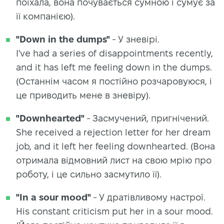
поїхала, вона почувається сумною і сумує за
її компанією).
"Down in the dumps"
- У зневірі.
I've had a series of disappointments recently,
and it has left me feeling down in the dumps.
(Останнім часом я постійно розчаровуюся, і
це приводить мене в зневіру).
"Downhearted"
- Засмучений, пригнічений.
She received a rejection letter for her dream
job, and it left her feeling downhearted. (Вона
отримала відмовний лист на свою мрію про
роботу, і це сильно засмутило її).
"In a sour mood"
- У дратівливому настрої.
His constant criticism put her in a sour mood.