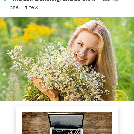
сяє, і я теж.