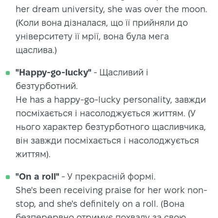
her dream university, she was over the moon.
(Коли вона дізналася, що її прийняли до
університету її мрії, вона була мега
щаслива.)
"Happy-go-lucky"
- Щасливий і
безтурботний.
He has a happy-go-lucky personality, завжди
посміхається і насолоджується життям. (У
нього характер безтурботного щасливчика,
він завжди посміхається і насолоджується
життям).
"On a roll"
- У прекрасній формі.
She's been receiving praise for her work non-
stop, and she's definitely on a roll. (Вона
безперервно отримує похвалу за свою