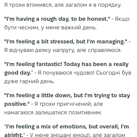
Я трохи втомився, але загалом я в порядку.
"I'm having a rough day, to be honest."
- Якщо
бути чесним, у мене важкий день.
"I'm feeling a bit stressed, but I'm managing."
-
Я відчуваю деяку напругу, але справляюся.
"I'm feeling fantastic! Today has been a really
good day.
" - Я почуваюся чудово! Сьогодні був
дуже гарний день.
"I'm feeling a little down, but I'm trying to stay
positive."
- Я трохи пригнічений, але
намагаюся залишатися позитивним.
"
I'm feeling a mix of emotions, but overall, I'm
alright.
" - У мене змішані емоції, але загалом