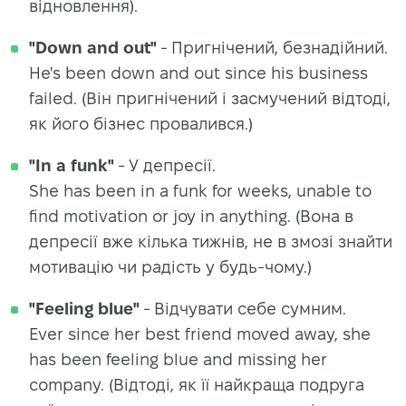
відновлення).
"Down and out"
- Пригнічений, безнадійний.
He's been down and out since his business
failed. (Він пригнічений і засмучений відтоді,
як його бізнес провалився.)
"In a funk"
- У депресії.
She has been in a funk for weeks, unable to
find motivation or joy in anything. (Вона в
депресії вже кілька тижнів, не в змозі знайти
мотивацію чи радість у будь-чому.)
"Feeling blue"
- Відчувати себе сумним.
Ever since her best friend moved away, she
has been feeling blue and missing her
company. (Відтоді, як її найкраща подруга