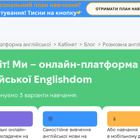
.
>
>
>
атформа англійської
Кабінет
Блог
Розмовна англ
іт! Ми – онлайн-платформа
ійської Englishdom
нуємо 3 варіанти навчання:
🤓
📱
льні онлайн-
Самостійне вивчення
Або навчання
икладачем на
англійської мови на
в мобільному 