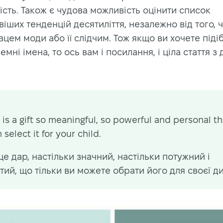
сть. Також є чудова можливість оцінити список
іших тенденцій десятиліття, незалежно від того, ч
цем моди або її слідчим. Тож якщо ви хочете піді
земні імена, то ось вам і посилання, і ціла стаття з
is a gift so meaningful, so powerful and personal th
 select it for your child.
це дар, настільки значний, настільки потужний і
тий, що тільки ви можете обрати його для своєї д