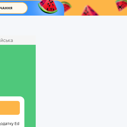
ійська
додатку Ed