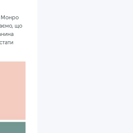
, Монро
аємо, що
данина
стати