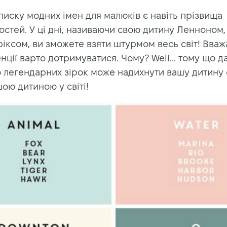
писку модних імен для малюків є навіть прізвища
остей. У ці дні, називаючи свою дитину Ленноном
іксом, ви зможете взяти штурмом весь світ! Вваж
енції варто дотримуватися. Чому? Well... тому що 
о легендарних зірок може надихнути вашу дитину 
ою дитиною у світі!