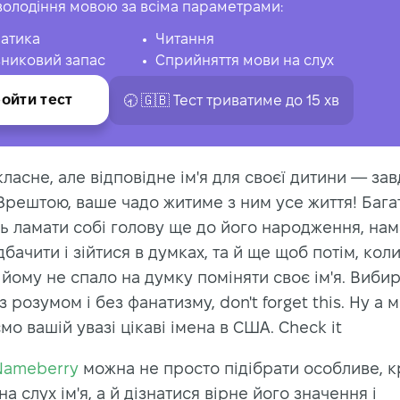
володіння мовою за всіма параметрами:
атика
Читання
никовий запас
Сприйняття мови на слух
ойти тест
🕣 🇬🇧 Тест триватиме до 15 хв
ласне, але відповідне ім'я для своєї дитини — за
Зрештою, ваше чадо житиме з ним усе життя! Бага
ь ламати собі голову ще до його народження, на
бачити і зійтися в думках, та й ще щоб потім, кол
 йому не спало на думку поміняти своє ім'я. Виби
з розумом і без фанатизму, don't forget this. Ну а 
о вашій увазі цікаві імена в США. Check it
Nameberry
можна не просто підібрати особливе, кр
а слух ім'я, а й дізнатися вірне його значення і