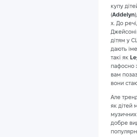
купу дітей
(
Addelyn
х. До реч
Джейсонів
дітям у С
дають іме
такі як
Le
пафосно з
вам позаз
вони ста
Але тренд
як дітей 
музичних 
добре вид
популярні