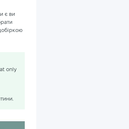
и є ви
брати
 добіркою
at only
итини.