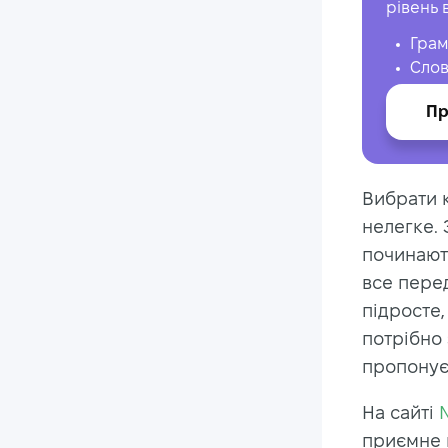
рівень 
Грам
Слов
Пр
Вибрати к
нелегке. 
починают
все перед
підросте,
потрібно 
пропонуєм
На сайті
приємне н