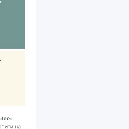
«
lee
»,
апити на