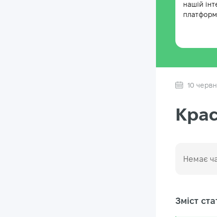
нашій інт
платформі
10 черв
Крас
Немає ча
Зміст стат