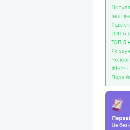
Популя
Інші а
Рідкісн
ТОП 5 
ТОП 5 
Як зву
Чолові
Жіночі
Подвійн
Переві
Це безк