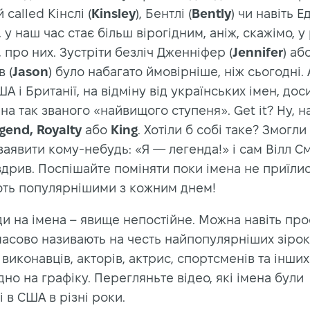
 called Кінслі (
Kinsley
), Бентлі (
Bently
) чи навіть Е
), у наш час стає більш вірогідним, аніж, скажімо, у
і, про них. Зустріти безліч Дженніфер (
Jennifer
) аб
 (
Jason
) було набагато ймовірніше, ніж сьогодні. 
ША і Британії, на відміну від українських імен, дос
на так званого «найвищого ступеня». Get it? Ну, 
gend, Royalty
або
King
. Хотіли б собі таке? Змогли
аявити кому-небудь: «Я — легенда!» і сам Вілл См
дрив. Поспішайте поміняти поки імена не приїлис
ють популярнішими з кожним днем!
и на імена – явище непостійне. Можна навіть про
масово називають на честь найпопулярніших зірок
виконавців, акторів, актрис, спортсменів та інших
но на графіку. Перегляньте відео, які імена були
 в США в різні роки.