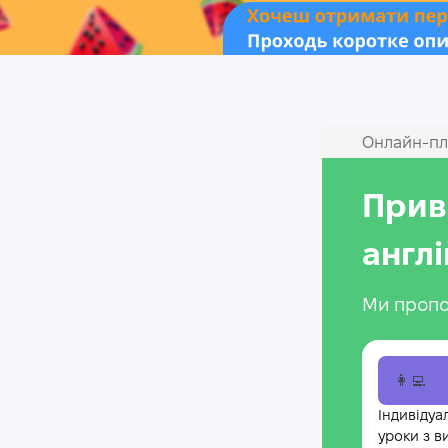
Онлайн‑пл
Прив
англ
Ми пропо
👩‍💻
Індивідуа
уроки з в