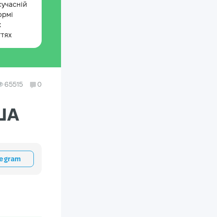
сучасній
ормі
х
ттях
65515
0
США
legram