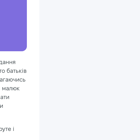
вдання
то батьків
магаючись
и малюк
рати
ми
уте і