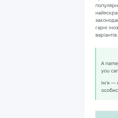
популярні
найяскрав
законодав
гарні іно
варіантів.
A name 
you can
Ім’я — 
особис