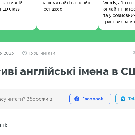
ерактивній
нашому сайті в онлайн-
Words, або на 
 ED Class
тренажері
онлайн-платф
та у розмовни
групових заня
ня 2023
13 хв. читати
иві англійські імена в 
су читати? Збережи в
Facebook
Te
ті: