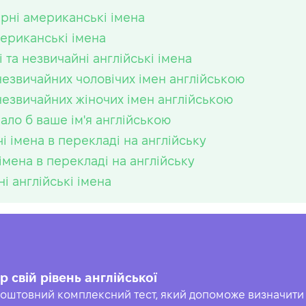
рні американські імена
мериканські імена
і та незвичайні англійські імена
незвичайних чоловічих імен англійською
незвичайних жіночих імен англійською
чало б ваше ім'я англійською
чі імена в перекладі на англійську
 імена в перекладі на англійську
і англійські імена
р свій рівень англійської
оштовний комплексний тест, який допоможе визначити 