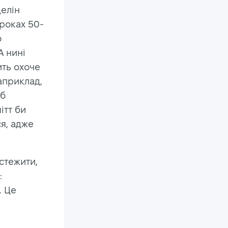
делін
 роках 50-
о
А нині
ить охоче
наприклад,
 б
ітт би
я, адже
стежити,
:
. Це