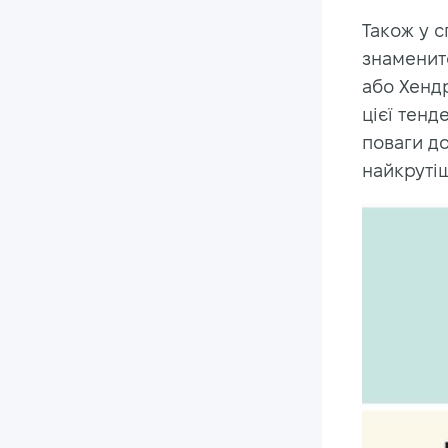
Також у с
знаменит
або Хендр
цієї тенд
поваги д
найкрутіш