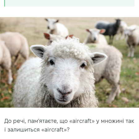
До речі, пам'ятаєте, що «aircraft» у множині так
і залишиться «aircraft»?