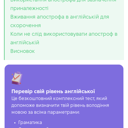
приналежності
Вживання апострофа в англійській для
скорочення
Коли не слід використовувати апостроф в
англійській
Висновок
Перевір свій рівень англійської
Це безкоштовний комплексний тест, який
допоможе визначити твій рівень володіння
мовою за всіма параметрами:
Граматика