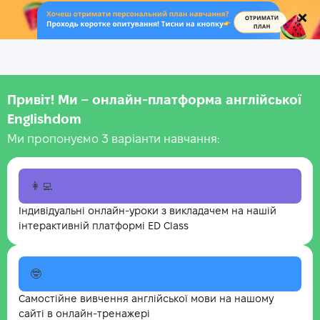
.
Привіт! Ми – онлайн-платформа англійської
Englishdom
Ми пропонуємо 3 варіанти навчання:
👩‍💻
Індивідуальні онлайн-уроки з викладачем на нашій
інтерактивній платформі ED Class
🤓
Самостійне вивчення англійської мови на нашому
сайті в онлайн-тренажері