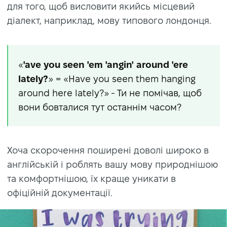
для того, щоб висловити якийсь місцевий
діалект, наприклад, мову типового лондонця.
«
'ave you seen 'em 'angin' around 'ere
lately?
» = «Have you seen them hanging
around here lately?» - Ти не помічав, щоб
вони бовталися тут останнім часом?
Хоча скорочення поширені доволі широко в
англійській і роблять вашу мову природнішою
та комфортнішою, їх краще уникати в
офіційній документації.