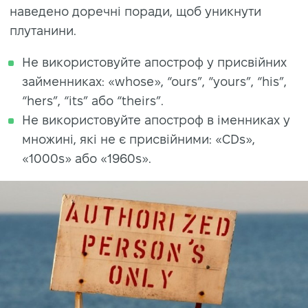
наведено доречні поради, щоб уникнути
плутанини.
Не використовуйте апостроф у присвійних
займенниках: «whose», “ours”, “yours”, “his”,
“hers”, “its” або “theirs”.
Не використовуйте апостроф в іменниках у
множині, які не є присвійними: «CDs»,
«1000s» або «1960s».