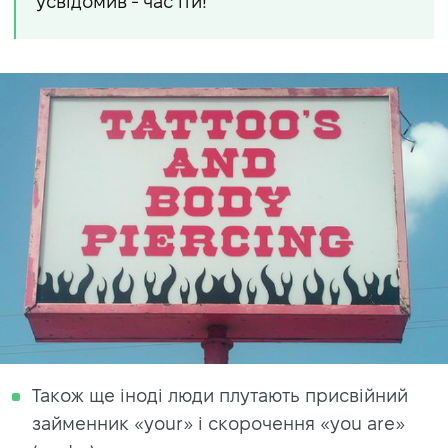
усвідомив - час іти!
Також ще іноді люди плутають присвійний
займенник «your» і скорочення «you are»