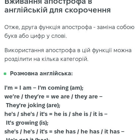
Вживання апострофа в
англійській для скорочення
Отже, друга функція апострофа - заміна собою
букв або цифр у слові.
Використання апострофа в цій функції можна
розділити на кілька категорій.
Розмовна англійська:
I'm = I am – I'm coming (am);
we’re / they’re = we are / they are –
They're joking (are);
he's / she's / it's = he is / she is / it is –
It's growing (is);
she's / he's / it's = she has / he has / it has –