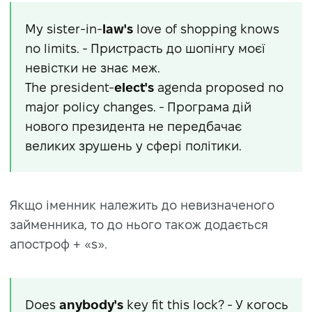
My sister-in-
law's
love of shopping knows
no limits. - Пристрасть до шопінгу моєї
невістки не знає меж.
The president-
elect's
agenda proposed no
major policy changes. - Програма дій
нового президента не передбачає
великих зрушень у сфері політики.
Якщо іменник належить до невизначеного
займенника, то до нього також додається
апостроф + «s».
Does
anybody's
key fit this lock? - У когось