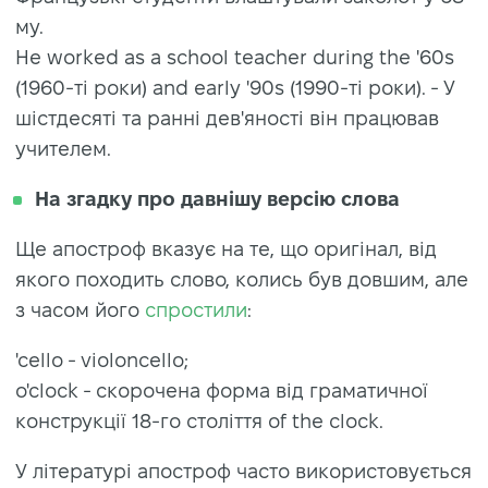
му.
He worked as a school teacher during the '60s
(1960-ті роки) and early '90s (1990-ті роки). - У
шістдесяті та ранні дев'яності він працював
учителем.
На згадку про давнішу версію слова
Ще апостроф вказує на те, що оригінал, від
якого походить слово, колись був довшим, але
з часом його
спростили
:
'cello - violoncello;
o'clock - скорочена форма від граматичної
конструкції 18-го століття of the clock.
У літературі апостроф часто використовується