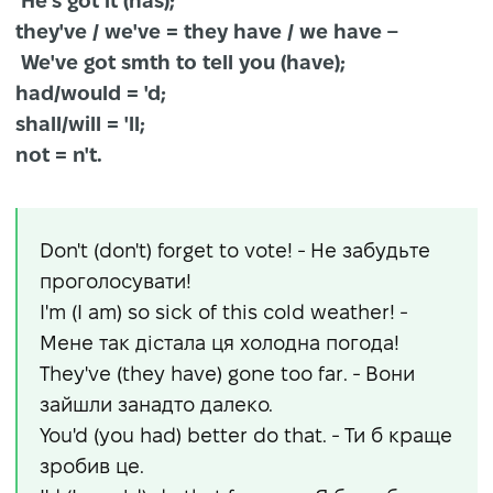
He's got it (has);
they've / we've = they have / we have –
We've got smth to tell you (have);
had/would = 'd;
shall/will = 'll;
not = n't.
Don't (don't) forget to vote! - Не забудьте
проголосувати!
I'm (I am) so sick of this cold weather! -
Мене так дістала ця холодна погода!
They've (they have) gone too far. - Вони
зайшли занадто далеко.
You'd (you had) better do that. - Ти б краще
зробив це.