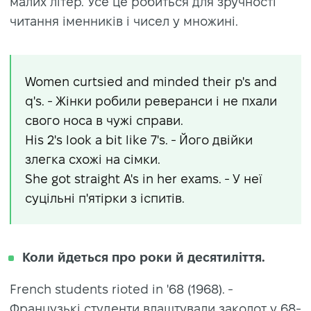
малих літер. Усе це робиться для зручності
читання іменників і чисел у множині.
Women curtsied and minded their p's and
q's. - Жінки робили реверанси і не пхали
свого носа в чужі справи.
His 2's look a bit like 7's. - Його двійки
злегка схожі на сімки.
She got straight A's in her exams. - У неї
суцільні п'ятірки з іспитів.
Коли йдеться про роки й десятиліття.
French students rioted in '68 (1968). -
Французькі студенти влаштували заколот у 68-