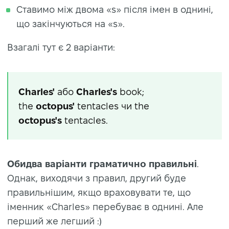
Ставимо між двома «s» після імен в однині,
що закінчуються на «s».
Взагалі тут є 2 варіанти:
Charles'
або
Charles's
book;
the
octopus'
tentacles чи the
octopus's
tentacles.
Обидва варіанти граматично правильні
.
Однак, виходячи з правил, другий буде
правильнішим, якщо враховувати те, що
іменник «Charles» перебуває в однині. Але
перший же легший :)