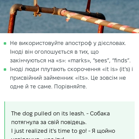
Не використовуйте апостроф у дієсловах.
Іноді він оголошується в тих, що
закінчуються на «s»: «marks», “sees”, “finds”.
Іноді люди плутають скорочення «it is» (it's) і
присвійний займенник «its». Це зовсім не
одне й те саме. Порівняйте.
The dog pulled on its leash. - Собака
потягнула за свій повідець.
I just realized it's time to go! - Я щойно