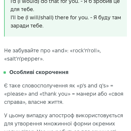
I'd (I would) do that for you. - Я б зробив це
для тебе.
I'll be (I will/shall) there for you. - Я буду там
заради тебе.
Не забувайте про «and»: «rock'n'roll»,
«salt'n'pepper».
Особливі скорочення
Є таке словосполучення як «p's and q's» =
«please» and «thank you» = манери або «своя
справа», власне життя.
У цьому випадку апостроф використовується
для утворення множинної форми окремих