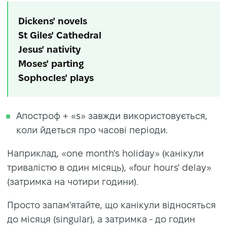
Dickens' novels
St Giles' Cathedral
Jesus' nativity
Moses' parting
Sophocles' plays
Апостроф + «s» завжди використовується,
коли йдеться про часові періоди.
Наприклад, «one month's holiday» (канікули
тривалістю в один місяць), «four hours' delay»
(затримка на чотири години).
Просто запам'ятайте, що канікули відносяться
до місяця (singular), а затримка - до годин