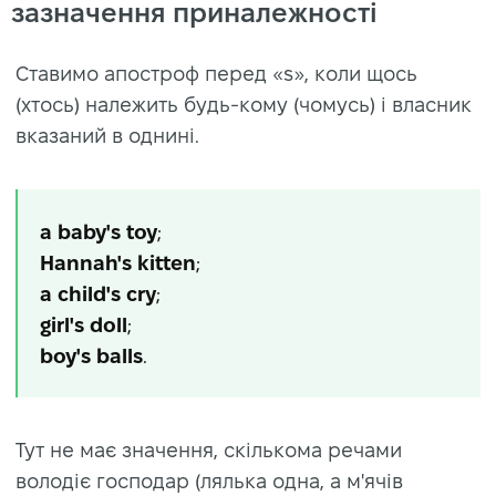
зазначення приналежності
Ставимо апостроф перед «s», коли щось
(хтось) належить будь-кому (чомусь) і власник
вказаний в однині.
a baby's toy
;
Hannah's kitten
;
a child's cry
;
girl's doll
;
boy's balls
.
Тут не має значення, скількома речами
володіє господар (лялька одна, а м'ячів