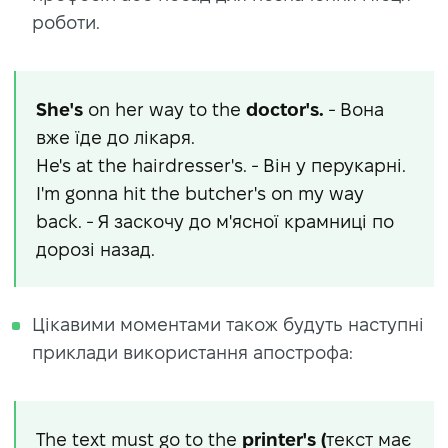
роботи.
She's
on her way to the
doctor's.
- Вона
вже їде до лікаря.
He's at the hairdresser's. - Він у перукарні.
I'm gonna hit the butcher's on my way
back. - Я заскочу до м'ясної крамниці по
дорозі назад.
Цікавими моментами також будуть наступні
приклади використання апострофа:
The text must go to the
printer's (
текст має