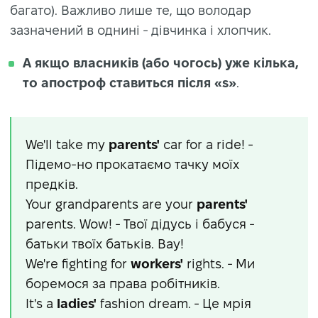
багато). Важливо лише те, що володар
зазначений в однині - дівчинка і хлопчик.
А якщо власників (або чогось) уже кілька,
то апостроф ставиться після «s»
.
We'll take my
parents'
car for a ride! -
Підемо-но прокатаємо тачку моїх
предків.
Your grandparents are your
parents'
parents. Wow! - Твої дідусь і бабуся -
батьки твоїх батьків. Вау!
We're fighting for
workers'
rights. - Ми
боремося за права робітників.
It's a
ladies'
fashion dream. - Це мрія