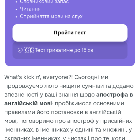
Словниковий запас
Читання
Сприйняття мови на слух
Пройти тест
🕣 🇬🇧 Тест триватиме до 15 хв
What's kickin', everyone?! Сьогодні ми
продовжуємо люто нищити сумніви та додамо
впевненості у ваші знання щодо
апострофа в
англійській мові
: пробіжимося основними
правилами його постановки в англійській
мові, поговоримо про апостроф у присвійних
іменниках, в іменниках у однині та множині, у
складних іменниках, у числах і про те, коли