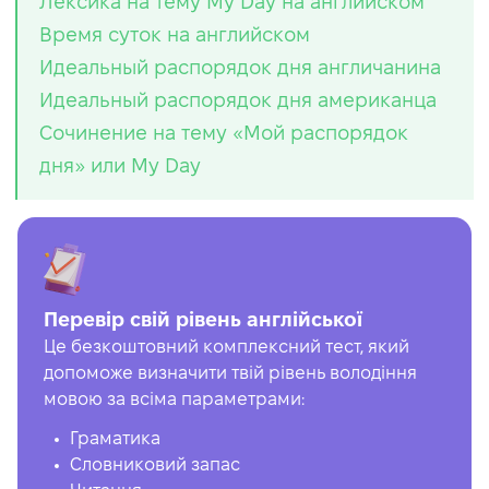
Лексика на тему My Day на английском
Время суток на английском
Идеальный распорядок дня англичанина
Идеальный распорядок дня американца
Сочинение на тему «Мой распорядок
дня» или My Day
Перевір свій рівень англійської
Це безкоштовний комплексний тест, який
допоможе визначити твій рівень володіння
мовою за всіма параметрами:
Граматика
Словниковий запас