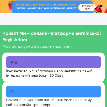
.
Привіт! Ми – онлайн-платформа англійської
Englishdom
Ми пропонуємо 3 варіанти навчання:
👩‍💻
Індивідуальні онлайн-уроки з викладачем на нашій
інтерактивній платформі ED Class
🤓
Самостійне вивчення англійської мови на нашому
сайті в онлайн-тренажері