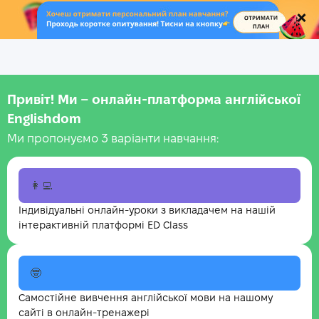
.
Привіт! Ми – онлайн-платформа англійської
Englishdom
Ми пропонуємо 3 варіанти навчання:
👩‍💻
Індивідуальні онлайн-уроки з викладачем на нашій
інтерактивній платформі ED Class
🤓
Самостійне вивчення англійської мови на нашому
сайті в онлайн-тренажері