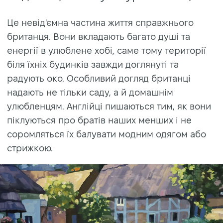
Це невід'ємна частина життя справжнього
британця. Вони вкладають багато душі та
енергії в улюблене хобі, саме тому території
біля їхніх будинків завжди доглянуті та
радують око. Особливий догляд британці
надають не тільки саду, а й домашнім
улюбленцям. Англійці пишаються тим, як вони
піклуються про братів наших менших і не
соромляться їх балувати модним одягом або
стрижкою.