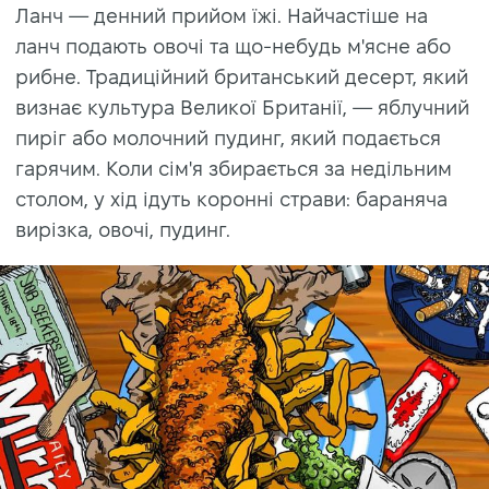
Ланч — денний прийом їжі. Найчастіше на
ланч подають овочі та що-небудь м'ясне або
рибне. Традиційний британський десерт, який
визнає культура Великої Британії, — яблучний
пиріг або молочний пудинг, який подається
гарячим. Коли сім'я збирається за недільним
столом, у хід ідуть коронні страви: бараняча
вирізка, овочі, пудинг.