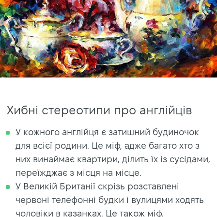
Хибні стереотипи про англійців
У кожного англійця є затишний будиночок
для всієї родини. Це міф, адже багато хто з
них винаймає квартири, ділить їх із сусідами,
переїжджає з місця на місце.
У Великій Британії скрізь розставлені
червоні телефонні будки і вулицями ходять
чоловіки в казанках. Це також міф.