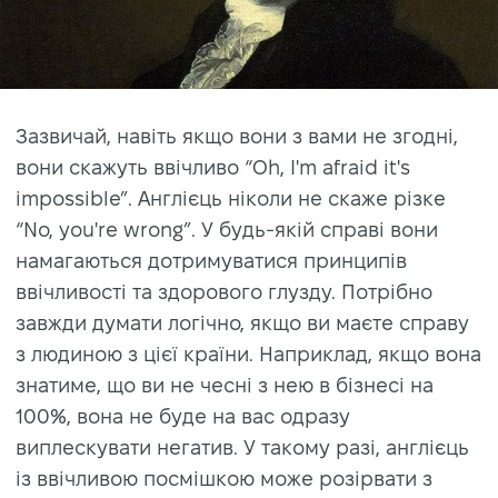
Зазвичай, навіть якщо вони з вами не згодні,
вони скажуть ввічливо “Oh, I'm afraid it's
impossible”. Англієць ніколи не скаже різке
“No, you're wrong”. У будь-якій справі вони
намагаються дотримуватися принципів
ввічливості та здорового глузду. Потрібно
завжди думати логічно, якщо ви маєте справу
з людиною з цієї країни. Наприклад, якщо вона
знатиме, що ви не чесні з нею в бізнесі на
100%, вона не буде на вас одразу
виплескувати негатив. У такому разі, англієць
із ввічливою посмішкою може розірвати з