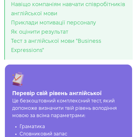
Навіщо компаніям навчати співробітників
англійської мови
Приклади мотивації персоналу
Як оцінити результат
Тест з англійської мови "Business
Expressions"
Перевір свій рівень англійської
Це безкоштовний комплексний тест, який
допоможе визначити твій рівень володіння
мовою за всіма параметрами:
Граматика
Словниковий запас