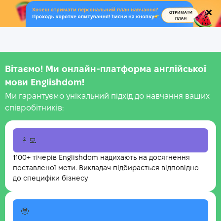
.
Вітаємо! Ми онлайн-платформа англійської
мови Englishdom!
Ми гарантуємо унікальний підхід до навчання ваших
співробітників:
👩‍💻
1100+ тічерів Englishdom надихають на досягнення
поставленої мети. Викладач підбирається відповідно
до специфіки бізнесу
🤓