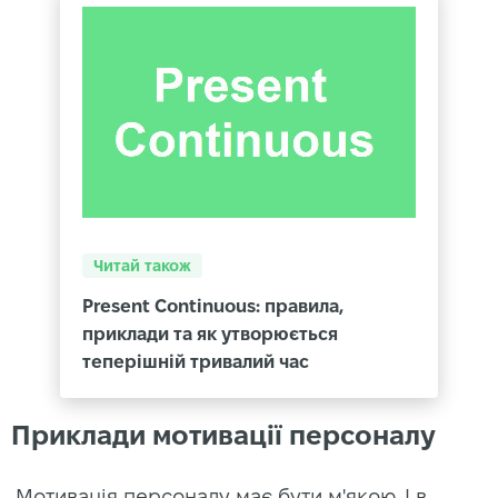
Читай також
Present Continuous: правила,
приклади та як утворюється
теперішній тривалий час
Приклади мотивації персоналу
Мотивація персоналу має бути м'якою. І в