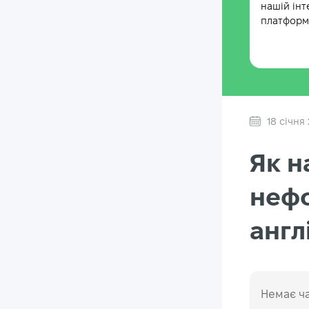
нашій інт
платформі
18 січня
Як н
нефо
англ
Немає ча