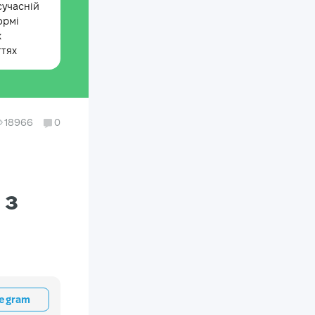
сучасній
ормі
х
ттях
18966
0
 з
legram