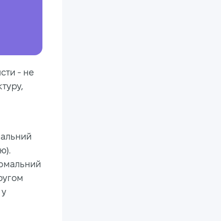
сти - не
ктуру,
мальний
ю).
ормальний
другом
 у