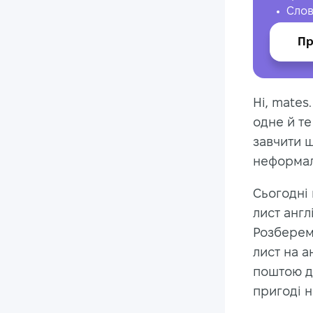
Слов
Пр
Hi, mates
одне й те
завчити ш
неформаль
Сьогодні 
лист англ
Розберем
лист на а
поштою да
пригоді н