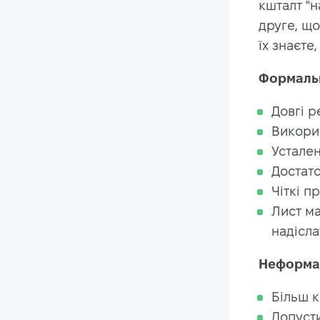
кшталт "н
друге, що
їх знаєте
Формальн
Довгі 
Викори
Устале
Достато
Чіткі п
Лист ма
надісла
Неформал
Більш 
Допусти