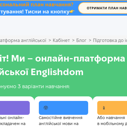
.
>
>
>
атформа англійської
Кабінет
Блог
Підготовка до і
іт! Ми – онлайн-платформа
ійської Englishdom
нуємо 3 варіанти навчання:
🤓
📱
льні онлайн-
Самостійне вивчення
Або навчання
икладачем на
англійської мови на
в мобільному 