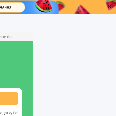
спитів
додатку Ed