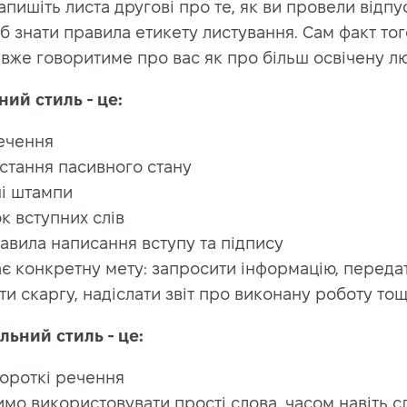
апишіть листа другові про те, як ви провели відпус
б знати правила етикету листування. Сам факт тог
, вже говоритиме про вас як про більш освічену л
ий стиль - це:
речення
стання пасивного стану
ні штампи
к вступних слів
равила написання вступу та підпису
є конкретну мету: запросити інформацію, переда
ти скаргу, надіслати звіт про виконану роботу то
ьний стиль - це:
короткі речення
мо використовувати прості слова, часом навіть с