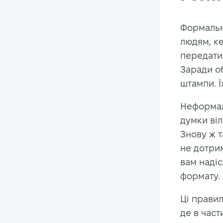
Формальн
людям, ке
передати 
Заради об
штампи. Ї
Неформал
думки віл
Знову ж т
не дотрим
вам надіс
формату.
Ці правил
де в част