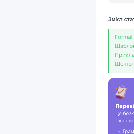
Зміст стат
Formal 
Шаблон
Прикла
Що пот
Переві
Це безк
рівень 
Грам