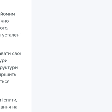
найомим
ічно
ого.
 усталені
вати свої
ури.
труктури
ирішить
еться
 іспити,
дання на