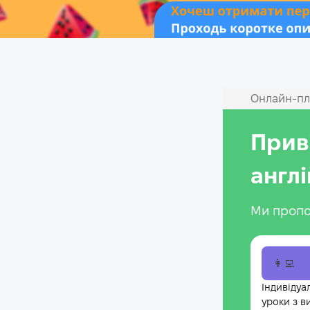
Онлайн‑пл
Прив
англ
Ми пропо
👩‍💻
Індивідуа
уроки з в