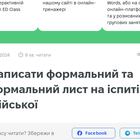
ерактивній
нашому сайті в онлайн-
Words, або на 
 ED Class
тренажері
онлайн-платф
та у розмовни
групових заня
 2024
9 хв. читати
аписати формальний та
рмальний лист на іспиті
ійської
су читати? Збережи в
Facebook
Te