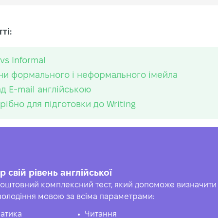
ті:
vs Informal
и формального і неформального імейла
д E-mail англійською
рібно для підготовки до Writing
р свій рівень англійської
оштовний комплексний тест, який допоможе визначити 
володіння мовою за всіма параметрами:
атика
Читання