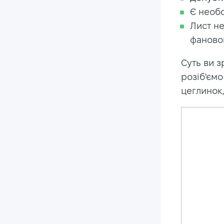
Є необо
Лист не
фаново
Суть ви з
розіб'ємо
цеглинок,