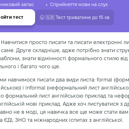
никовий запас
Сприйняття мови на слух
ойти тест
🕣 🇬🇧 Тест триватиме до 15 хв
. Навчитися просто писати та писати електронні ли
 саме. Друге складніше, адже потрібно знати стру
аблони, знати відмінності формального стилю від
ного і багато чого ще.
ми навчимося писати два види листа: formal (фор
ійською) і informal (неформальний лист англійсько
о формальний лист англійською приклад та неф
нглійській мові приклад. Адже хоч листуватися з 
вно не в моді, ця навичка все ще може стати вам
а ЄДІ, ЗНО та міжнародних іспитах з англійської.