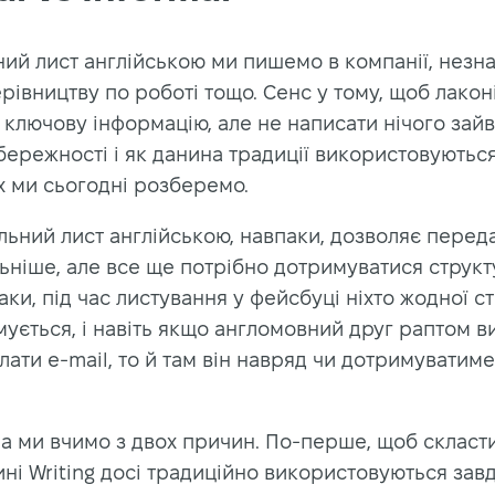
ий лист англійською ми пишемо в компанії, нез
рівництву по роботі тощо. Сенс у тому, щоб лакон
ключову інформацію, але не написати нічого зайв
ережності і як данина традиції використовуються
х ми сьогодні розберемо.
ьний лист англійською, навпаки, дозволяє переда
ьніше, але все ще потрібно дотримуватися структ
аки, під час листування у фейсбуці ніхто жодної с
ується, і навіть якщо англомовний друг раптом в
лати e-mail, то й там він навряд чи дотримуватим
а ми вчимо з двох причин. По-перше, щоб скласти
ині Writing досі традиційно використовуються зав