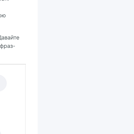
ною
Давайте
 фраз-