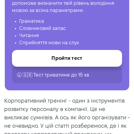
допоможе визначити твій рівень володіння
мовою за всіма параметрами:
Граматика
Словниковий запас
Читання
Сприйняття мови на слух
Пройти тест
🕣 🇬🇧 Тест триватиме до 15 хв
Корпоративний тренінг - один з інструментів
розвитку персоналу в компанії. Це не
викликає сумнівів. А ось як його організувати -
не очевидно. У цій статті розберемося, де і як