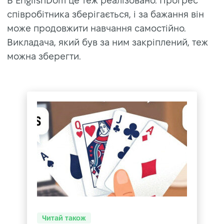
В EnglishDom це теж реалізовано. Прогрес
співробітника зберігається, і за бажання він
може продовжити навчання самостійно.
Викладача, який був за ним закріплений, теж
можна зберегти.
Читай також