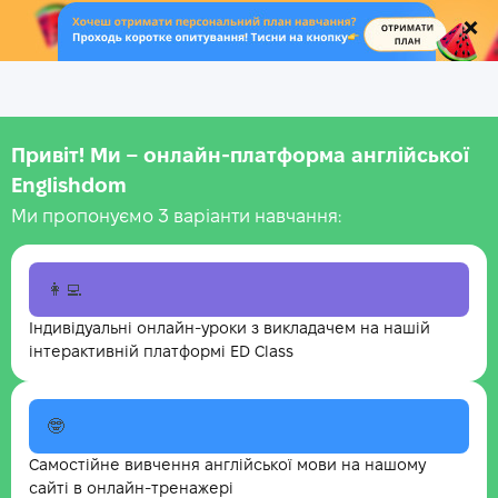
.
Привіт! Ми – онлайн-платформа англійської
Englishdom
Ми пропонуємо 3 варіанти навчання:
👩‍💻
Індивідуальні онлайн-уроки з викладачем на нашій
інтерактивній платформі ED Class
🤓
Самостійне вивчення англійської мови на нашому
сайті в онлайн-тренажері